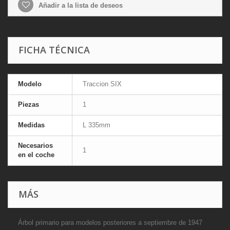
Añadir a la lista de deseos
FICHA TÉCNICA
Modelo
Traccion SIX
Piezas
1
Medidas
L 335mm
Necesarios
1
en el coche
MÁS
Árbol primario para modelos posteriores a septiembre de 1947