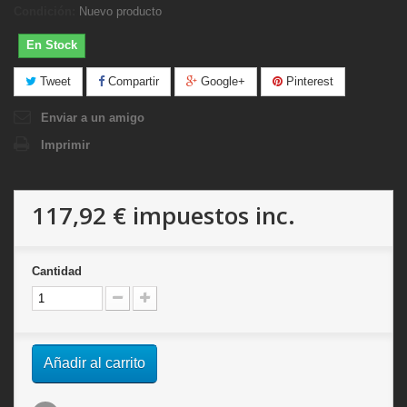
Condición:
Nuevo producto
En Stock
Tweet
Compartir
Google+
Pinterest
Enviar a un amigo
Imprimir
117,92 €
impuestos inc.
Cantidad
Añadir al carrito