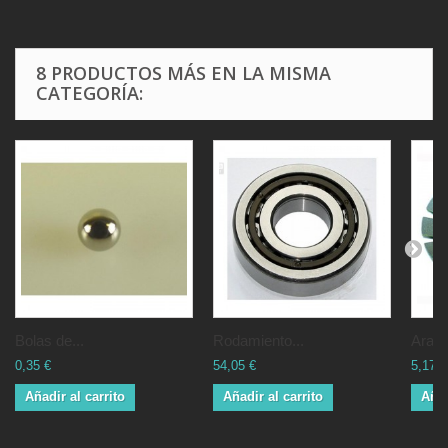
8 PRODUCTOS MÁS EN LA MISMA
CATEGORÍA:
Bolas de...
Rodamiento...
Arand
0,35 €
54,05 €
5,17 €
Añadir al carrito
Añadir al carrito
Añad