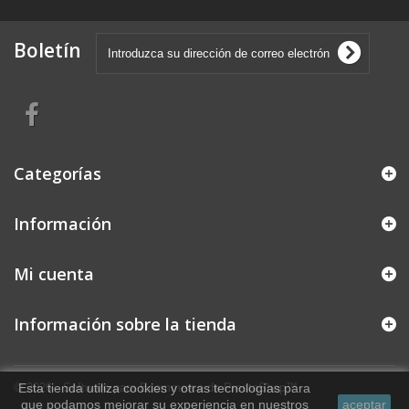
Boletín
Categorías
Información
Mi cuenta
Información sobre la tienda
© 2026 - Software para Ecommerce de PrestaShop™
Esta tienda utiliza cookies y otras tecnologías para
que podamos mejorar su experiencia en nuestros
aceptar