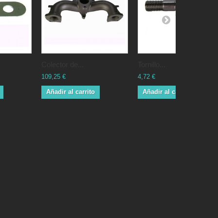
Colector de...
Tornillo...
109,25 €
4,72 €
Añadir al carrito
Añadir al carrito