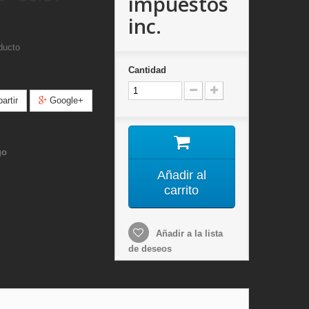
impuestos
inc.
ducto
Cantidad
rtir
Google+
go
Añadir al
carrito
Añadir a la lista
de deseos