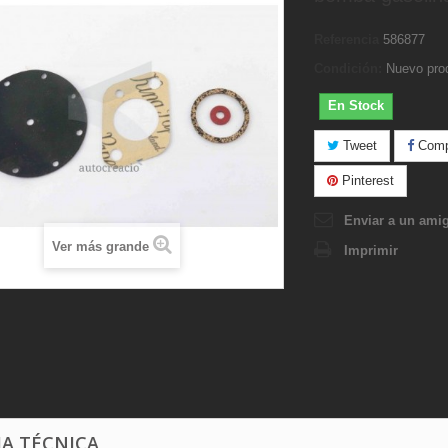
Referencia
586877
Condición:
Nuevo pro
En Stock
Tweet
Compa
Pinterest
Enviar a un ami
Ver más grande
Imprimir
HA TÉCNICA