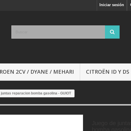
Iniciar sesión
ROEN 2CV / DYANE / MEHARI
CITROËN ID Y DS
 juntas reparacion bomba gasolina - GUIOT
Juego de junta
bomba gasolin