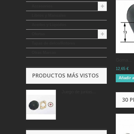
Accesorios
Libros y Manuales
Aceites y Liquidos
Ofertas
Tapas de delco/Rotores
Otras Marcas
Goma...
12,65 €
PRODUCTOS MÁS VISTOS
Añadir a
Juego de juntas...
30 