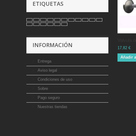
ETIQUETAS
Valvula de
INFORMACIÓN
17,82 €
Añadir a
Entrega
Aviso legal
Condiciones de uso
Sobre
Pago seguro
Nuestras tiendas