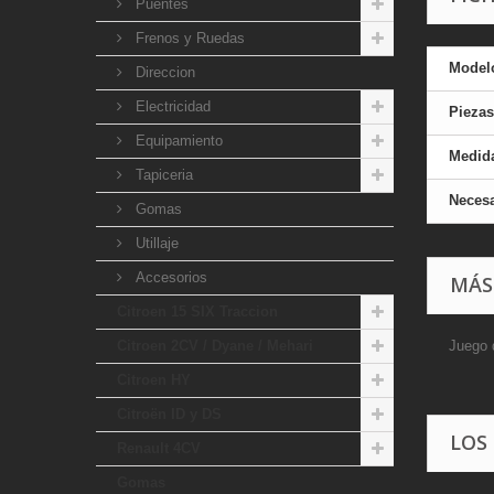
Puentes
Frenos y Ruedas
Model
Direccion
Electricidad
Piezas
Equipamiento
Medid
Tapiceria
Necesa
Gomas
Utillaje
Accesorios
MÁS
Citroen 15 SIX Traccion
Citroen 2CV / Dyane / Mehari
Juego 
Citroen HY
Citroën ID y DS
LOS
Renault 4CV
Gomas