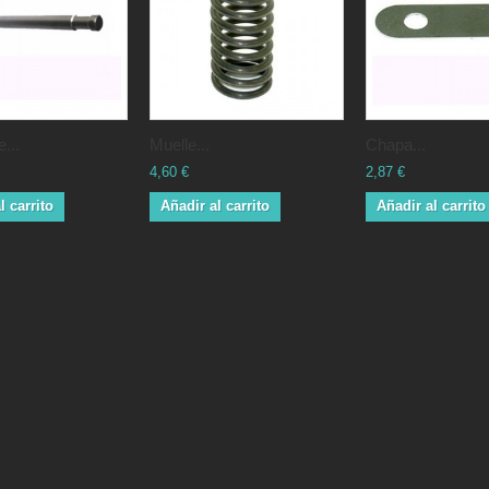
...
Muelle...
Chapa...
4,60 €
2,87 €
l carrito
Añadir al carrito
Añadir al carrito