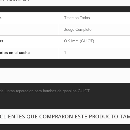
o
Traccion Todos
Juego Completo
as
O 91mm (GUIOT)
rios en el coche
1
de juntas reparacion para bombas de gasolina GUIOT
 CLIENTES QUE COMPRARON ESTE PRODUCTO TAM