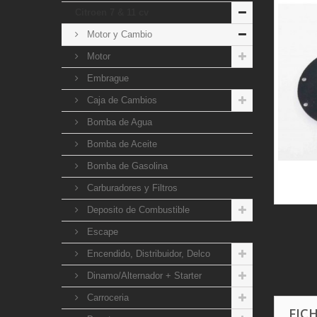
Citroen 7 & 11 cv
Motor y Cambio
Motor
Embrague
Caja de Cambios
Bomba de Agua
Bomba de Aceite
Bomba de Gasolina
Carburadores y Filtros
Deposito de Combustible
Escape
Encendido, Distribuidor, Delco
Dinamo/Alternador + Starter
Carroceria
FIC