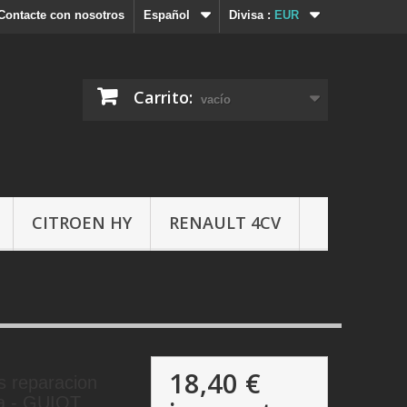
Contacte con nosotros
Español
Divisa :
EUR
Carrito:
vacío
CITROEN HY
RENAULT 4CV
18,40 €
s reparacion
a - GUIOT