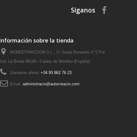
Síganos
Información sobre la tienda
MUNDOTRACCION S.L., C/ Josep Bonastre nº 5 Pol.
Ind. La Borda 08140 - Caldas de Montbui (España)
Llámanos ahora:
+34 93 862 76 23
Email:
administracio@autocreacio.com