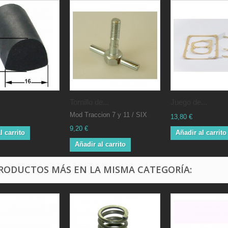
Tornillo de...
Juego de...
Mod Traccion 7 y 11 / SIX
13,80 €
9,20 €
l carrito
Añadir al carrito
Añadir al carrito
PRODUCTOS MÁS EN LA MISMA CATEGORÍA: