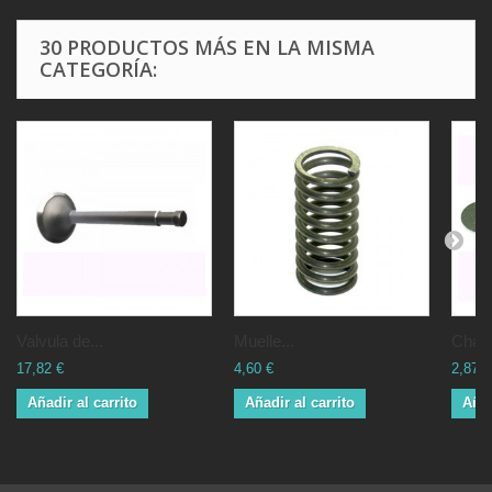
30 PRODUCTOS MÁS EN LA MISMA
CATEGORÍA:
Valvula de...
Muelle...
Chapa
17,82 €
4,60 €
2,87 €
Añadir al carrito
Añadir al carrito
Añad