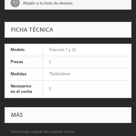
Añadir a la lista de deseos
FICHA TÉCNICA
Modelo
Traccion 7 y 11
Piezas
1
Medidas
75x64x6mm
Necesarios
2
en el coche
MÁS
Goma bajo espiral del soporte motor