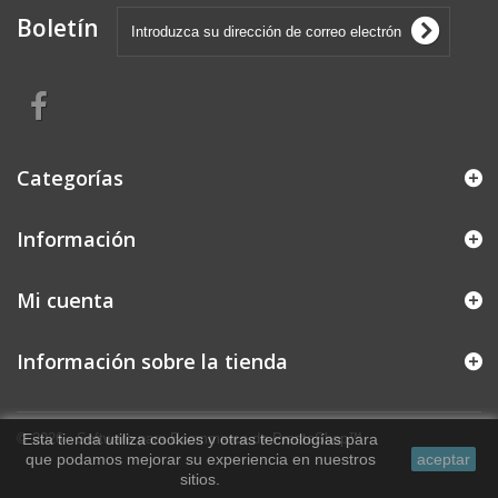
Boletín
Categorías
Información
Mi cuenta
Información sobre la tienda
© 2026 - Software para Ecommerce de PrestaShop™
Esta tienda utiliza cookies y otras tecnologías para
que podamos mejorar su experiencia en nuestros
aceptar
sitios.