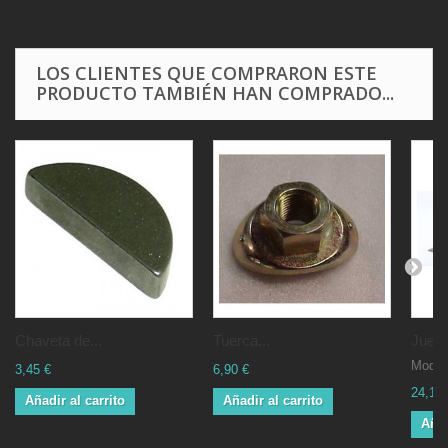
LOS CLIENTES QUE COMPRARON ESTE
PRODUCTO TAMBIÉN HAN COMPRADO...
Chaveta de...
Tuerca...
Juego
Mod T
3,45 €
6,90 €
24,15 
Añadir al carrito
Añadir al carrito
Añad