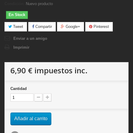
Condición:
Nuevo producto
En Stock
Tweet
Compartir
Google+
Pinterest
Enviar a un amigo
Imprimir
6,90 €
impuestos inc.
Cantidad
Añadir al carrito