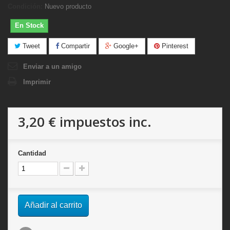
Condición:
Nuevo producto
En Stock
Tweet
Compartir
Google+
Pinterest
Enviar a un amigo
Imprimir
3,20 €
impuestos inc.
Cantidad
Añadir al carrito