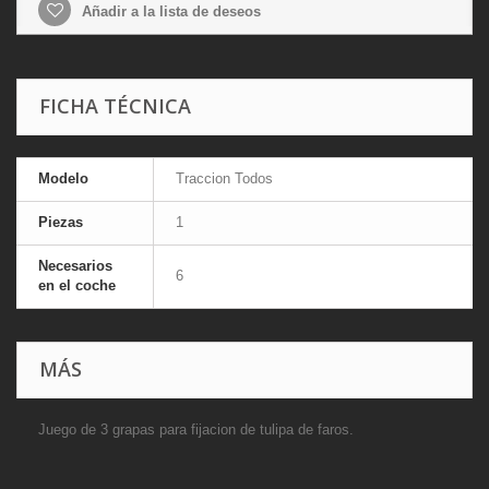
Añadir a la lista de deseos
FICHA TÉCNICA
Modelo
Traccion Todos
Piezas
1
Necesarios
6
en el coche
MÁS
Juego de 3 grapas para fijacion de tulipa de faros.