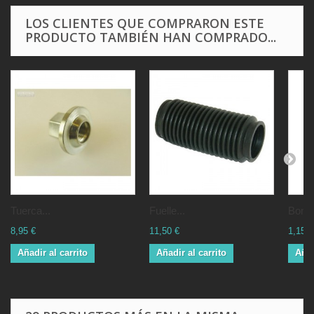
LOS CLIENTES QUE COMPRARON ESTE
PRODUCTO TAMBIÉN HAN COMPRADO...
Tuerca...
Fuelle...
Bombi
8,95 €
11,50 €
1,15 €
Añadir al carrito
Añadir al carrito
Añad