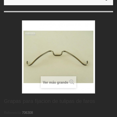
Ver más grande
Grapas para fijacion de tulipas de faros
Referencia
706308