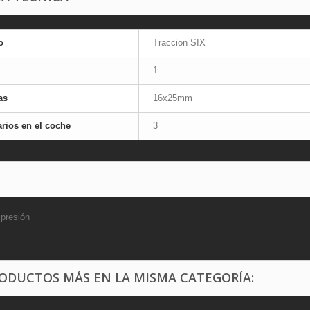
o
Traccion SIX
1
as
16x25mm
rios en el coche
3
 presión
RODUCTOS MÁS EN LA MISMA CATEGORÍA: