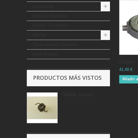
Accesorios
Libros y Manuales
Aceites y Liquidos
Ofertas
Tapas de delco/Rotores
Otras Marcas
Collarin...
41,40 €
PRODUCTOS MÁS VISTOS
Añadir a
Muelle presión