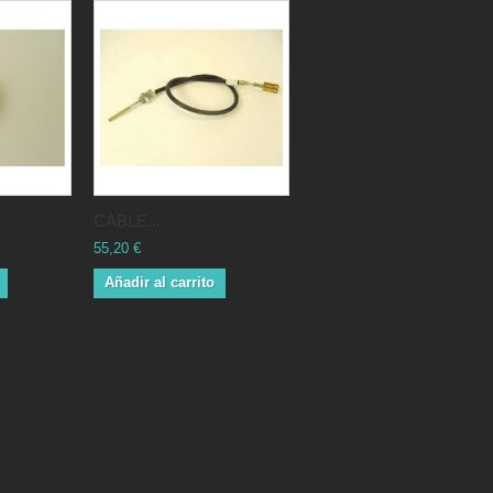
CABLE...
55,20 €
Añadir al carrito