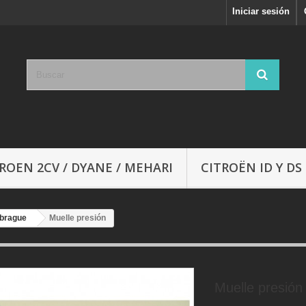
Iniciar sesión
ROEN 2CV / DYANE / MEHARI
CITROËN ID Y DS
brague
Muelle presión
Muelle presión