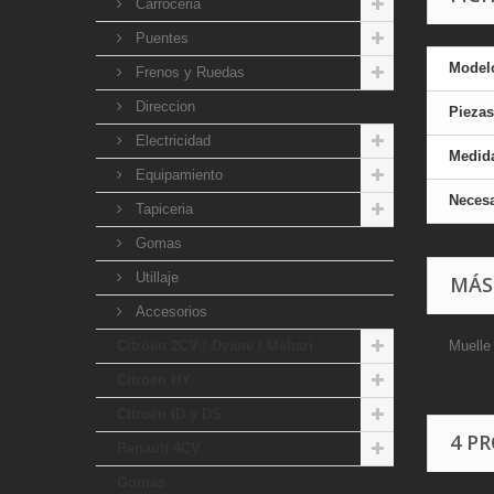
Carroceria
Puentes
Model
Frenos y Ruedas
Direccion
Piezas
Electricidad
Medid
Equipamiento
Necesa
Tapiceria
Gomas
Utillaje
MÁS
Accesorios
Citroen 2CV / Dyane / Mehari
Muelle
Citroen HY
Citroën ID y DS
4 P
Renault 4CV
Gomas