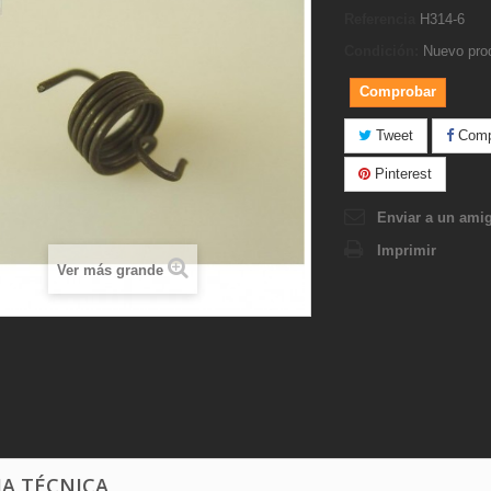
Referencia
H314-6
Condición:
Nuevo pro
Comprobar
Tweet
Compa
Pinterest
Enviar a un ami
Imprimir
Ver más grande
HA TÉCNICA