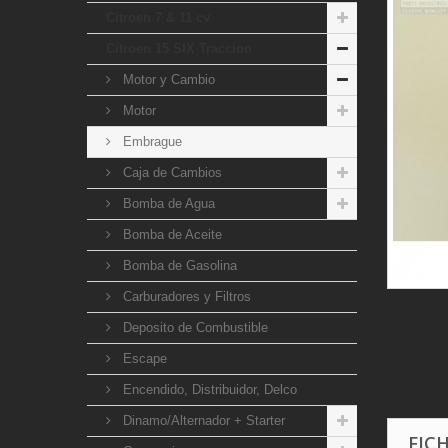
Citroen 7 & 11 cv
Citroen 15 SIX Traccion
Motor y Cambio
Motor
Embrague
Caja de Cambios
Bomba de Agua
Bomba de Aceite
Bomba de Gasolina
Carburadores y Filtros
Deposito de Combustible
Escape
Encendido, Distribuidor, Delco
Dinamo/Alternador + Starter
FIC