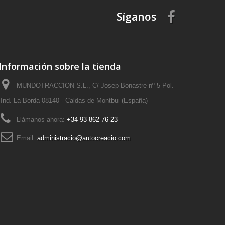
Síganos
Información sobre la tienda
MUNDOTRACCION S.L., C/ Josep Bonastre nº 5 Pol.
Ind. La Borda 08140 - Caldas de Montbui (España)
Llámanos ahora:
+34 93 862 76 23
Email:
administracio@autocreacio.com