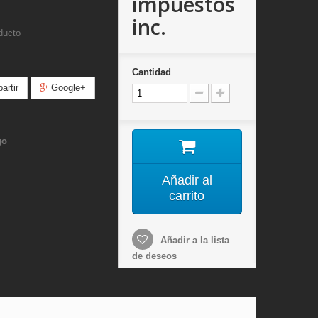
impuestos
inc.
ducto
Cantidad
rtir
Google+
go
Añadir al
carrito
Añadir a la lista
de deseos