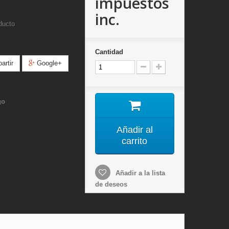
impuestos
inc.
ducto
Cantidad
rtir
Google+
go
Añadir al
carrito
Añadir a la lista
de deseos