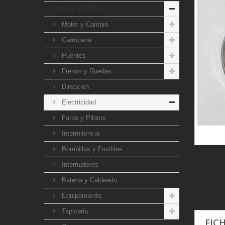
Citroen 7 & 11 cv
Motor y Cambio
Carroceria
Puentes
Frenos y Ruedas
Direccion
Electricidad
Faros y Pilotos
Intermitencia
Bombillas y Fusibles
Interruptores
Bateria y Cableado
Equipamiento
Tapiceria
FIC