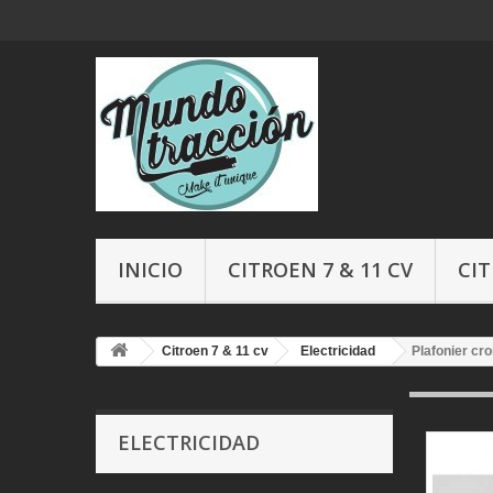
INICIO
CITROEN 7 & 11 CV
CIT
Citroen 7 & 11 cv
Electricidad
Plafonier c
ELECTRICIDAD