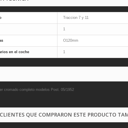
o
Traccion 7 y 11
1
as
O120mm
rios en el coche
1
ier cromado completo modelos Post. 05/1952
 CLIENTES QUE COMPRARON ESTE PRODUCTO TAM