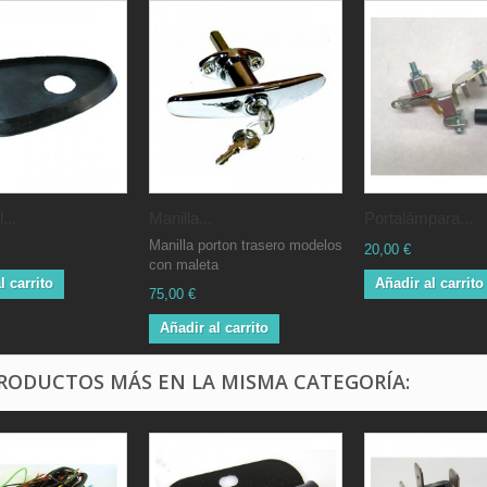
...
Manilla...
Portalámpara...
Manilla porton trasero modelos
20,00 €
con maleta
l carrito
Añadir al carrito
75,00 €
Añadir al carrito
PRODUCTOS MÁS EN LA MISMA CATEGORÍA: