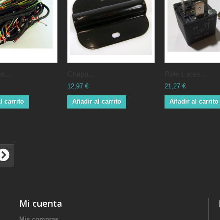
n...
Chapa...
Relé Luces...
12,97 €
21,27 €
l carrito
Añadir al carrito
Añadir al carrito
Mi cuenta
Mis compras