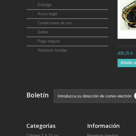
Entrega
Aviso legal
Condiciones de uso
Sobre
Pago seguro
Instalació
Nuestras tiendas
408,25 €
Añadir a
Boletín
Categorías
Información
Citroen 7 & 11 cv
Nuestras tiendas