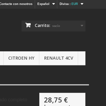
Contacte con nosotros
Español
Divisa :
EUR
Carrito:
vacío
CITROEN HY
RENAULT 4CV
28,75 €
mado completo