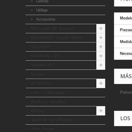
Gomas
Utillaje
Model
Accesorios
Citroen 15 SIX Traccion
Piezas
Citroen 2CV / Dyane / Mehari
Medid
Citroen HY
Necesa
Citroën ID y DS
Renault 4CV
Gomas
MÁS
Accesorios
Libros y Manuales
Plafon
Aceites y Liquidos
Ofertas
LOS
Tapas de delco/Rotores
Otras Marcas