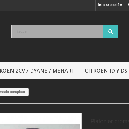
Iniciar sesión
ROEN 2CV / DYANE / MEHARI
CITROËN ID Y DS
romado completo
Plafonier cro