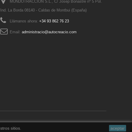
MUNDOTRACCION S.L., C/ Josep Bonastre nº 5 Pol.
Ind. La Borda 08140 - Caldas de Montbui (España)
Llámanos ahora:
+34 93 862 76 23
Email:
administracio@autocreacio.com
tros sitios.
aceptar