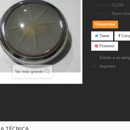
Referencia
721209
Condición:
Nuevo pro
Comprobar
Tweet
Compa
Pinterest
Enviar a un ami
Imprimir
Ver más grande
HA TÉCNICA