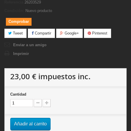
Referencia
26203529
Condición:
Nuevo producto
Comprobar
Tweet
Compartir
Google+
Pinterest
Enviar a un amigo
Imprimir
23,00 €
impuestos inc.
Cantidad
Añadir al carrito