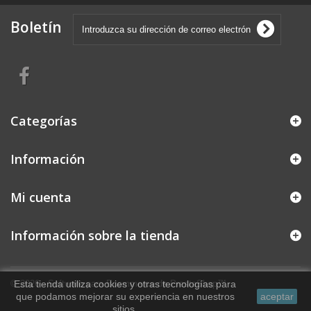
Boletín
Categorías
Información
Mi cuenta
Información sobre la tienda
© 2026 - Software para Ecommerce de PrestaShop™
Esta tienda utiliza cookies y otras tecnologías para
que podamos mejorar su experiencia en nuestros
aceptar
sitios.