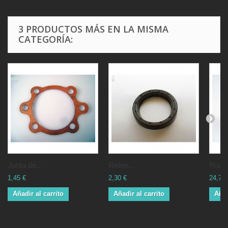
3 PRODUCTOS MÁS EN LA MISMA
CATEGORÍA:
Junta de...
Reten...
Rodam
1,45 €
2,30 €
24,72 
Añadir al carrito
Añadir al carrito
Añad