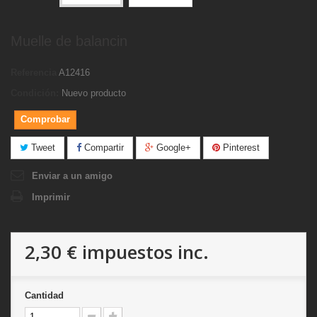
Muelle de balancin
Referencia
A12416
Condición:
Nuevo producto
Comprobar
Tweet
Compartir
Google+
Pinterest
Enviar a un amigo
Imprimir
2,30 €
impuestos inc.
Cantidad