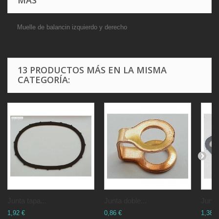
Muelle de balancin izquierdo y derecho
13 PRODUCTOS MÁS EN LA MISMA
CATEGORÍA:
Junta tapa...
Junta doble...
Junta
1,92 €
0,86 €
1,38 €