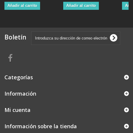
Añadir al carrito
Añadir al carrito
Añad
Boletín
Categorías
Información
Mi cuenta
Información sobre la tienda