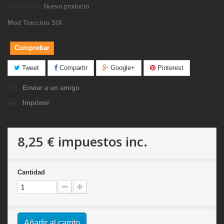
Condición:
Nuevo producto
Mod Traccion SIX
Comprobar
Tweet
Compartir
Google+
Pinterest
Enviar a un amigo
Imprimir
8,25 €
impuestos inc.
Cantidad
Añadir al carrito