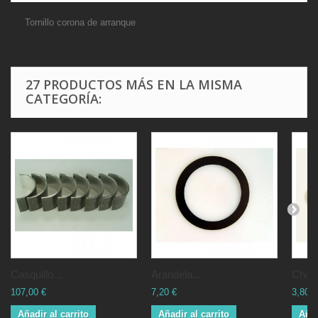
Tornillo corona de arranque
27 PRODUCTOS MÁS EN LA MISMA
CATEGORÍA:
Casquillo...
Arandela...
Chapi
107,00 €
7,20 €
3,80 €
Añadir al carrito
Añadir al carrito
Añad