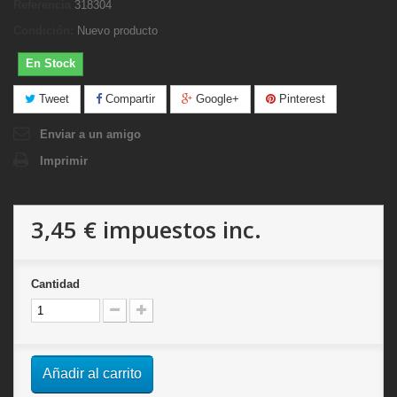
Referencia
318304
Condición:
Nuevo producto
En Stock
Tweet
Compartir
Google+
Pinterest
Enviar a un amigo
Imprimir
3,45 €
impuestos inc.
Cantidad
Añadir al carrito