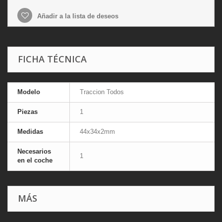
Añadir a la lista de deseos
FICHA TÉCNICA
Modelo
Traccion Todos
Piezas
1
Medidas
44x34x2mm
Necesarios
1
en el coche
MÁS