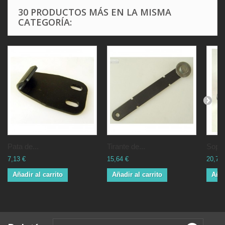
30 PRODUCTOS MÁS EN LA MISMA
CATEGORÍA:
Pata de...
Tirante de...
Sopor
7,13 €
15,64 €
20,70 
Añadir al carrito
Añadir al carrito
Añad