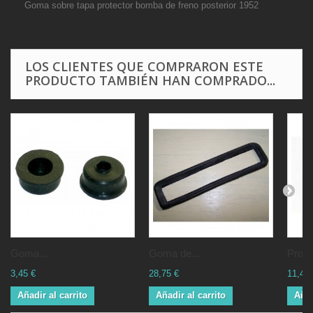
Goma sobre tapa protector bomba de freno posterior 1952
LOS CLIENTES QUE COMPRARON ESTE
PRODUCTO TAMBIÉN HAN COMPRADO...
Goma...
Goma de...
Protec
3,45 €
28,75 €
11,44 
Añadir al carrito
Añadir al carrito
Añad