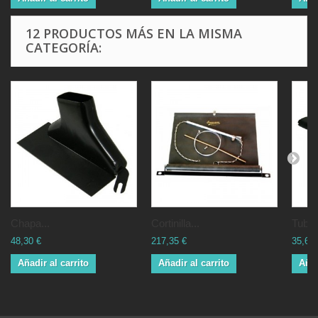
12 PRODUCTOS MÁS EN LA MISMA
CATEGORÍA:
Chapa...
Cortinilla...
Tubo 
48,30 €
217,35 €
35,65 
Añadir al carrito
Añadir al carrito
Añad