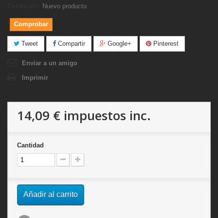
Condición:
Nuevo producto
Comprobar
Tweet
Compartir
Google+
Pinterest
Enviar a un amigo
Imprimir
14,09 €
impuestos inc.
Cantidad
Añadir al carrito