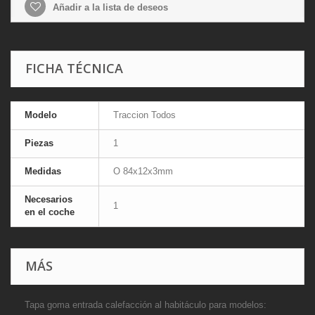
Añadir a la lista de deseos
FICHA TÉCNICA
Modelo
Traccion Todos
Piezas
1
Medidas
O 84x12x3mm
Necesarios
1
en el coche
MÁS
Tapa goma entrada calefacción al habitáculo para modelos: