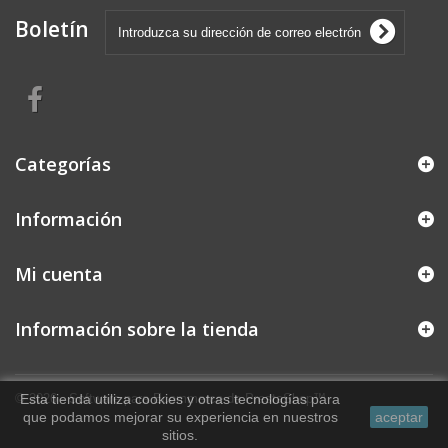
Boletín
Categorías
Información
Mi cuenta
Información sobre la tienda
© 2026 - Software para Ecommerce de PrestaShop™
Esta tienda utiliza cookies y otras tecnologías para
que podamos mejorar su experiencia en nuestros
aceptar
sitios.