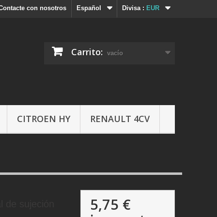
Contacte con nosotros
Español
Divisa :
EUR
Carrito:
vacío
CITROEN HY
RENAULT 4CV
5,75 €
al de sujeción