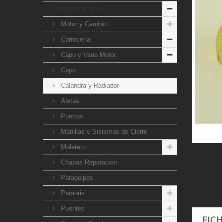
Citroen 7 & 11 cv
Motor y Cambio
Carroceria
Capo y Vano Motor
Capo
Calandra y Radiador
Aletas
Puertas
Manillas y Sistemas de Cierre
Maletero
Chapas Reparacion
Paragolpes
Parabris
Puentes
FIC