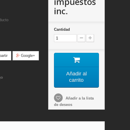
impuestos
inc.
ducto
Cantidad
rtir
Google+
Añadir al
go
carrito
Añadir a la lista
de deseos