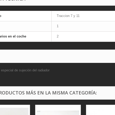
o
Traccion 7 y 11
1
rios en el coche
2
o especial de sujeción del radiador
PRODUCTOS MÁS EN LA MISMA CATEGORÍA: