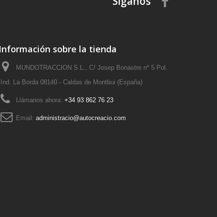
Síganos
Información sobre la tienda
MUNDOTRACCION S.L., C/ Josep Bonastre nº 5 Pol.
Ind. La Borda 08140 - Caldas de Montbui (España)
Llámanos ahora:
+34 93 862 76 23
Email:
administracio@autocreacio.com