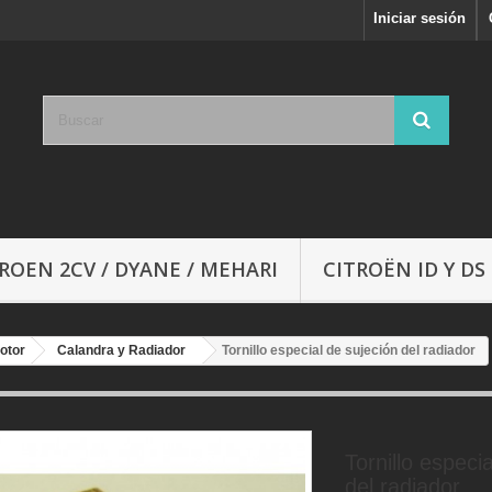
Iniciar sesión
ROEN 2CV / DYANE / MEHARI
CITROËN ID Y DS
otor
Calandra y Radiador
Tornillo especial de sujeción del radiador
Tornillo especi
del radiador