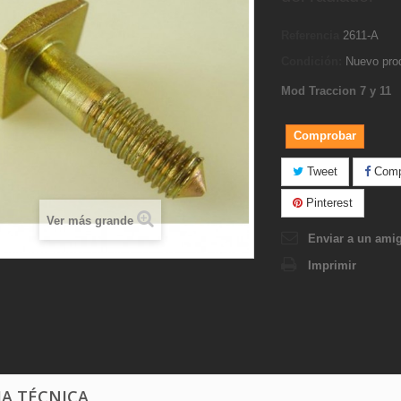
Referencia
2611-A
Condición:
Nuevo pro
Mod Traccion 7 y 11
Comprobar
Tweet
Compa
Pinterest
Ver más grande
Enviar a un ami
Imprimir
HA TÉCNICA