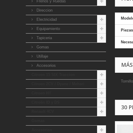
Frenos y Ruedas
Direccion
Model
Electricidad
Equipamiento
Piezas
Tapiceria
Necesa
Gomas
Utillaje
MÁS
Accesorios
Citroen 15 SIX Traccion
Tornill
Citroen 2CV / Dyane / Mehari
Citroen HY
Citroën ID y DS
30 
Renault 4CV
Gomas
Accesorios