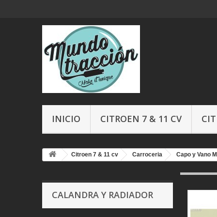
INICIO
CITROEN 7 & 11 CV
CIT
Citroen 7 & 11 cv
Carroceria
Capo y Vano M
CALANDRA Y RADIADOR