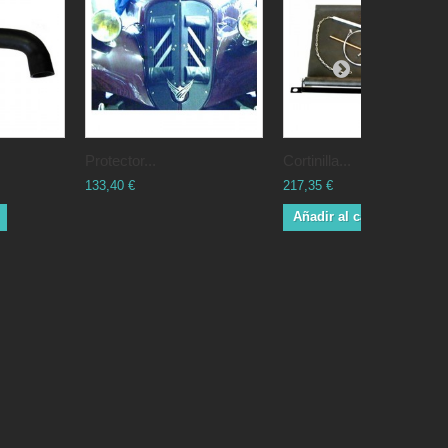
Protector...
Cortinilla...
133,40 €
217,35 €
Añadir al carrito