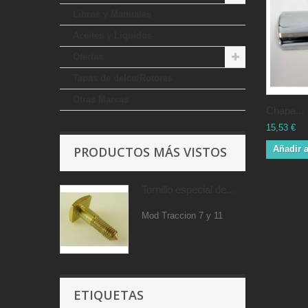
Libros y Manuales
Aceites y Liquidos
Ofertas
Tapas de delco/Rotores
Otras Marcas
Chapa...
15,53 €
PRODUCTOS MÁS VISTOS
Añadir a
Tornillo especial de...
Mod Traccion 7 y 11
ETIQUETAS