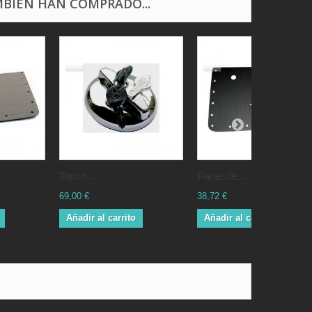
BIÉN HAN COMPRADO...
Tapon...
Panel de...
69,00 €
38,72 €
Añadir al carrito
Añadir al carrito