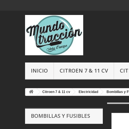
INICIO
CITROEN 7 & 11 CV
CIT
Citroen 7 & 11 cv
Electricidad
Bombillas y F
BOMBILLAS Y FUSIBLES