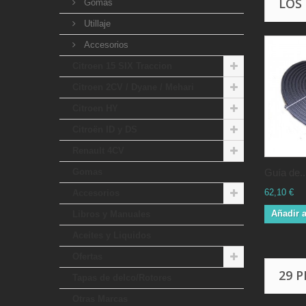
LOS
Gomas
Utillaje
Accesorios
Citroen 15 SIX Traccion
Citroen 2CV / Dyane / Mehari
Citroen HY
Citroën ID y DS
Renault 4CV
Gomas
Guía de..
62,10 €
Accesorios
Añadir a
Libros y Manuales
Aceites y Liquidos
Ofertas
29 
Tapas de delco/Rotores
Otras Marcas