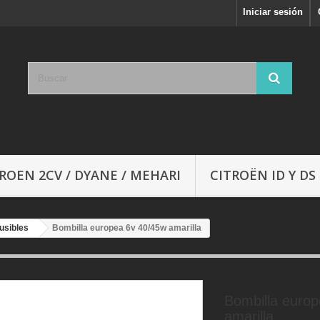
Iniciar sesión
ROEN 2CV / DYANE / MEHARI
CITROËN ID Y DS
usibles
Bombilla europea 6v 40/45w amarilla
Bombilla euro
amarilla