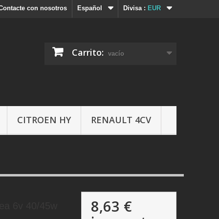
Contacte con nosotros
Español
Divisa :
EUR
Carrito:
vacío
CITROEN HY
RENAULT 4CV
8,63 €
pea 6v 40/45w