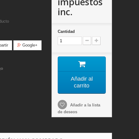
impuestos
inc.
ducto
Cantidad
rtir
Google+
go
Añadir al
carrito
Añadir a la lista
de deseos