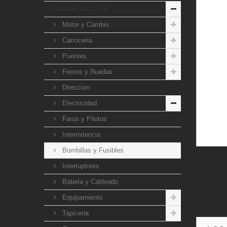
Citroen 7 & 11 cv
Motor y Cambio
Carroceria
Puentes
Frenos y Ruedas
Direccion
Electricidad
Faros y Pilotos
Intermitencia
Bombillas y Fusibles
Interruptores
Bateria y Cableado
Equipamiento
Tapiceria