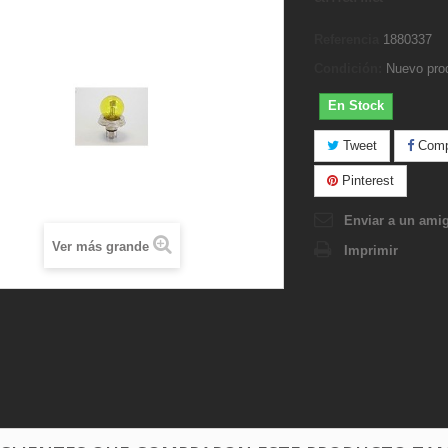
Referencia
1880337
Condición:
Nuevo pro
En Stock
Tweet
Compa
Pinterest
Enviar a un ami
Ver más grande
Imprimir