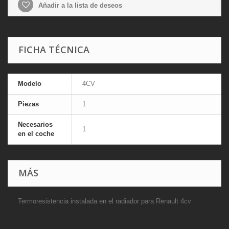
Añadir a la lista de deseos
FICHA TÉCNICA
Modelo
4CV
Piezas
1
Necesarios
1
en el coche
MÁS
Termoresistencia instalada en el radiador para Renault 4cv