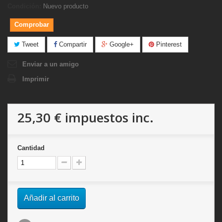
Condición:
Nuevo producto
Comprobar
Tweet
Compartir
Google+
Pinterest
Enviar a un amigo
Imprimir
25,30 €
impuestos inc.
Cantidad
Añadir al carrito