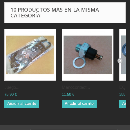
10 PRODUCTOS MÁS EN LA MISMA
CATEGORÍA:
Juego...
Manocontact...
EQUI
75,90 €
11,50 €
388,7
Añadir al carrito
Añadir al carrito
Añad