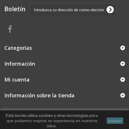
Boletín
Categorías
Información
Mi cuenta
Información sobre la tienda
© 2026 - Software para Ecommerce de PrestaShop™
Esta tienda utiliza cookies y otras tecnologías para
que podamos mejorar su experiencia en nuestros
aceptar
sitios.