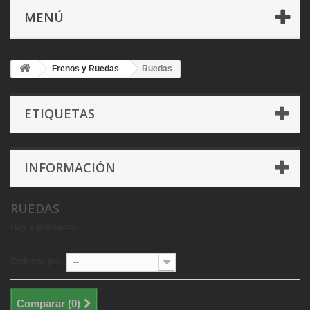
MENÚ
Frenos y Ruedas
Ruedas
ETIQUETAS
INFORMACIÓN
RUEDAS
Hay 1 producto.
Ordenar por
--
Comparar (
0
)