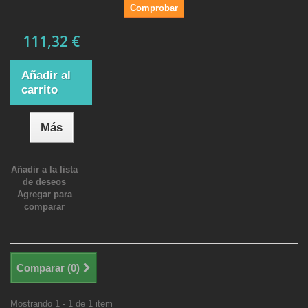
Comprobar
111,32 €
Añadir al
carrito
Más
Añadir a la lista
de deseos
Agregar para
comparar
Comparar (
0
)
Mostrando 1 - 1 de 1 item