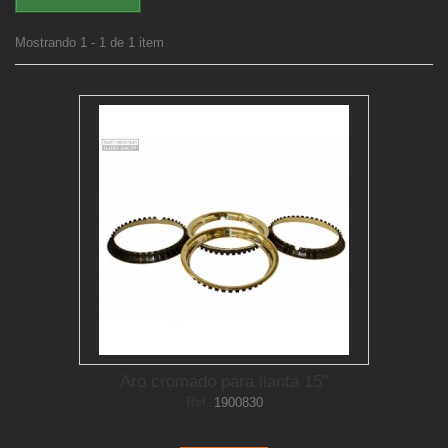
Mostrando 1 - 1 de 1 item
Aro cromado para llanta 15"
Ref.
1900830