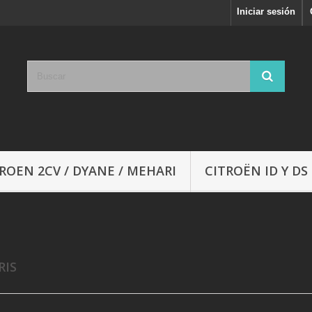
Iniciar sesión
ROEN 2CV / DYANE / MEHARI
CITROËN ID Y DS
RIS