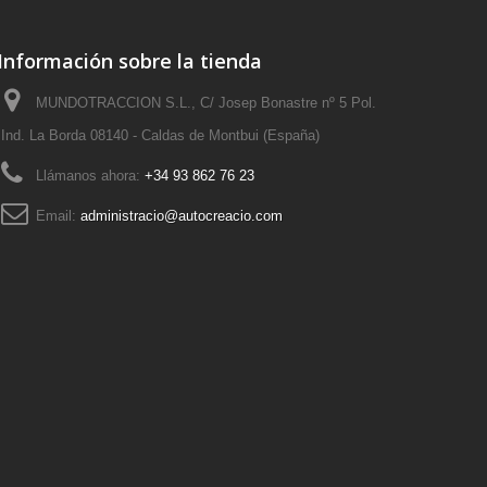
Información sobre la tienda
MUNDOTRACCION S.L., C/ Josep Bonastre nº 5 Pol.
Ind. La Borda 08140 - Caldas de Montbui (España)
Llámanos ahora:
+34 93 862 76 23
Email:
administracio@autocreacio.com