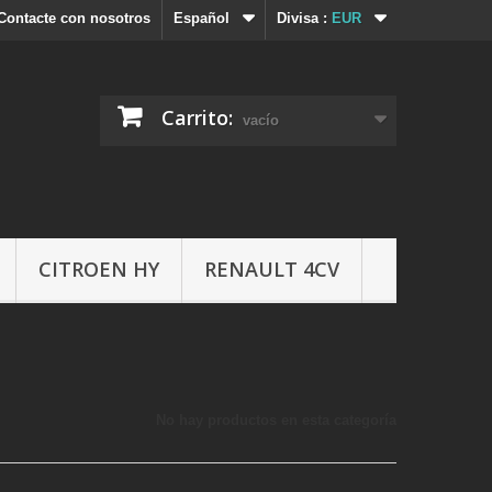
Contacte con nosotros
Español
Divisa :
EUR
Carrito:
vacío
CITROEN HY
RENAULT 4CV
No hay productos en esta categoría