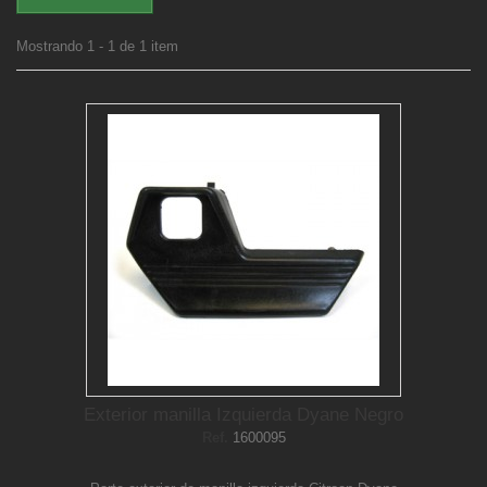
Mostrando 1 - 1 de 1 item
Exterior manilla Izquierda Dyane Negro
Ref.
1600095