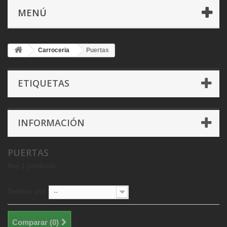
MENÚ
Carroceria
Puertas
ETIQUETAS
INFORMACIÓN
PUERTAS
Hay 1 producto.
Ordenar por
--
Comparar (
0
)