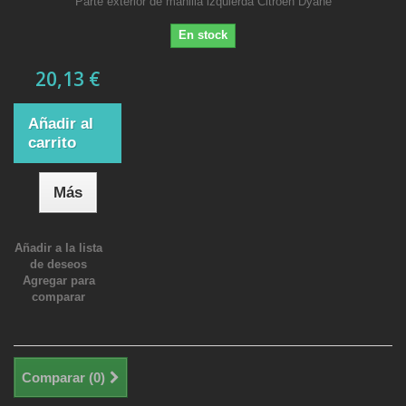
Parte exterior de manilla izquierda Citroen Dyane
En stock
20,13 €
Añadir al
carrito
Más
Añadir a la lista
de deseos
Agregar para
comparar
Comparar (
0
)