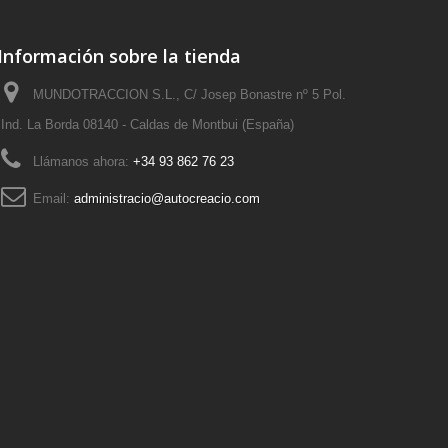
Información sobre la tienda
MUNDOTRACCION S.L., C/ Josep Bonastre nº 5 Pol.
Ind. La Borda 08140 - Caldas de Montbui (España)
Llámanos ahora:
+34 93 862 76 23
Email:
administracio@autocreacio.com