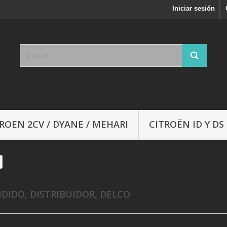
Iniciar sesión
ROEN 2CV / DYANE / MEHARI
CITROËN ID Y DS
DIDO, DISTRIBUIDOR, DELCO