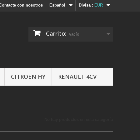
Contacte con nosotros
Español
Divisa :
EUR
Carrito:
vacío
CITROEN HY
RENAULT 4CV
No hay productos en esta categoría