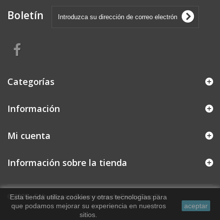
Boletín
Categorías
Información
Mi cuenta
Información sobre la tienda
© 2026 - Software para Ecommerce de PrestaShop™
Esta tienda utiliza cookies y otras tecnologías para
que podamos mejorar su experiencia en nuestros
aceptar
sitios.