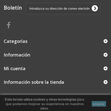
Boletín
Categorías
Información
Mi cuenta
Información sobre la tienda
© 2026 - Software para Ecommerce de PrestaShop™
Esta tienda utiliza cookies y otras tecnologías para
que podamos mejorar su experiencia en nuestros
aceptar
sitios.