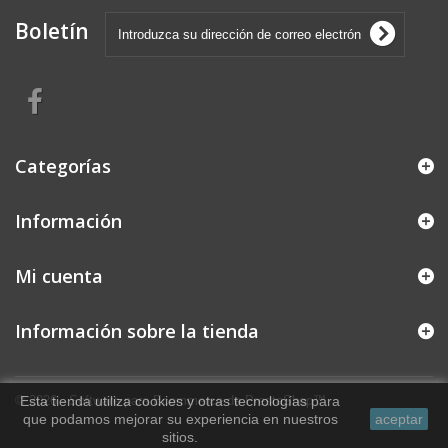
Boletín
Categorías
Información
Mi cuenta
Información sobre la tienda
© 2026 - Software para Ecommerce de PrestaShop™
Esta tienda utiliza cookies y otras tecnologías para
que podamos mejorar su experiencia en nuestros
aceptar
sitios.