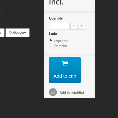
incl.
ct
Quantity
e
Google+
Lado
Izquierdo
Derecho
Add to cart
Add to wishlist