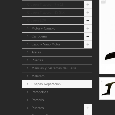
Citroen Traccion 7 y 11
Citroen Traccion 15 SIX
Citroen 2CV
Motor y Cambio
Carroceria
Capo y Vano Motor
Aletas
Puertas
Manillas y Sistemas de Cierre
Maletero
Chapas Reparacion
Paragolpes
Parabris
Puentes