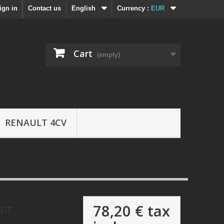
ign in
Contact us
English
Currency :
EUR
Cart
(empty)
RENAULT 4CV
78,20 €
tax
EFT