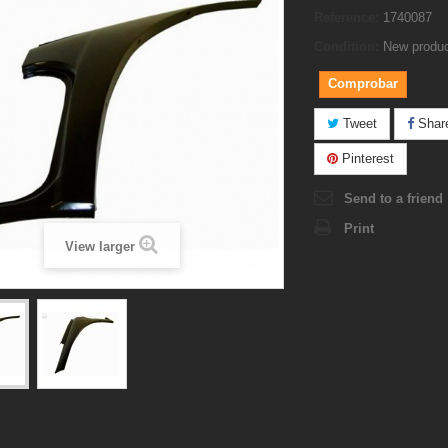
Reference:
1740087
Condition:
New produ
Comprobar
Tweet
Shar
Pinterest
Send to a friend
Print
View larger