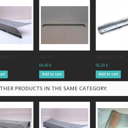
NDER...
A81387...
5452629 COWL..
64,40 €
55,20 €
art
Add to cart
Add to cart
OTHER PRODUCTS IN THE SAME CATEGORY: