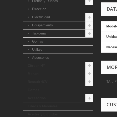
Frenos y Ruedas
DAT
Direccion
Electricidad
Equipamiento
Model
Tapiceria
Unida
Gomas
Necesa
Utillaje
Accesorios
Citroen HY
MOR
Mehari
TAIL 
Renault 4CV
Gomas
Accesorios
CUS
Libros y Manuales
Aceites y Liquidos