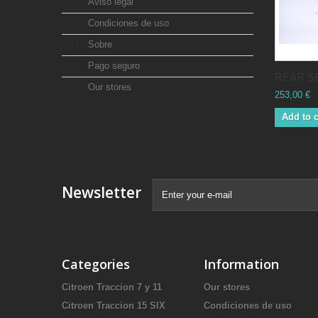
Aviso legal
Condiciones de uso
Sobre
Pago seguro
REAR SE
Our stores
253,00 €
Add to c
Newsletter
Categories
Information
Citroen Traccion 7 y 11
Our stores
Citroen Traccion 15 SIX
Condiciones de uso