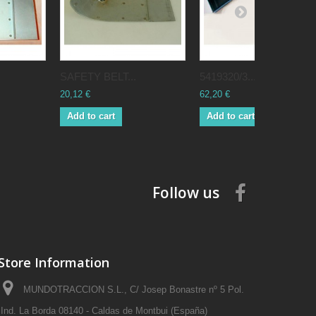
SAFETY BELT...
5419320/3...
20,12 €
62,20 €
Add to cart
Add to cart
Follow us
Store Information
MUNDOTRACCION S.L., C/ Josep Bonastre nº 5 Pol.
Ind. La Borda 08140 - Caldas de Montbui (España)