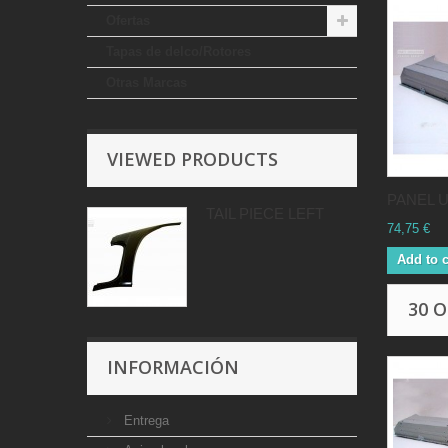
Ofertas
Tapas de delco/Rotores
Otras Marcas
VIEWED PRODUCTS
PANEL U
TAIL PIECE LEFT
74,75 €
Add to c
30 
INFORMACIÓN
Entrega