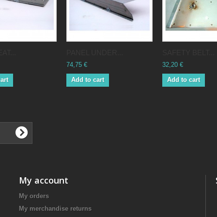
AT...
PANEL UNDER...
SAFETY BELT...
74,75 €
32,20 €
art
Add to cart
Add to cart
My account
My orders
My merchandise returns