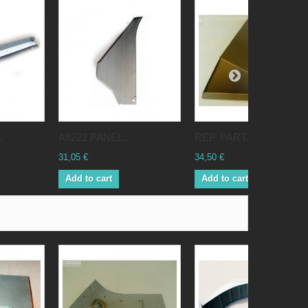
.
A8222 PANEL...
REP. PART...
31,05 €
34,50 €
Add to cart
Add to cart