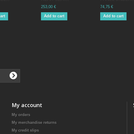
253,00 €
74,75 €
art
Add to cart
Add to cart
My account
My orders
My merchandise returns
My credit slips