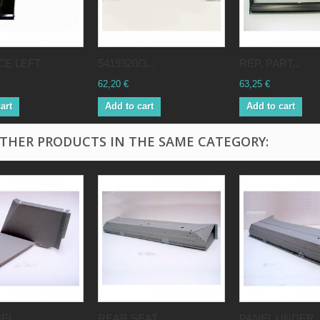
ECE LEFT
5419320/3...
REP. PART...
62,20 €
63,25 €
art
Add to cart
Add to cart
OTHER PRODUCTS IN THE SAME CATEGORY:
EL...
REAR SEAT...
PANEL UNDER..