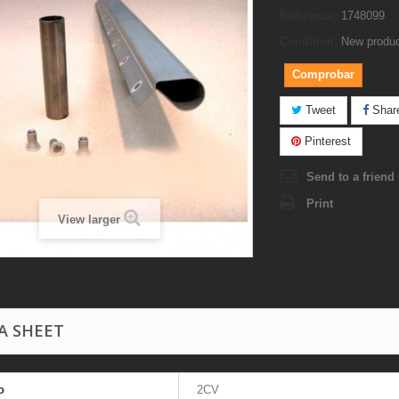
Reference:
1748099
Condition:
New produ
Comprobar
Tweet
Shar
Pinterest
Send to a friend
Print
View larger
A SHEET
o
2CV