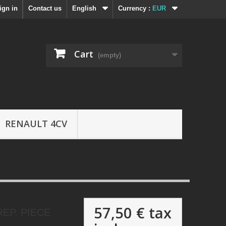
ign in
Contact us
English
Currency :
EUR
Cart
(empty)
RENAULT 4CV
57,50 €
tax
EP. PIECE