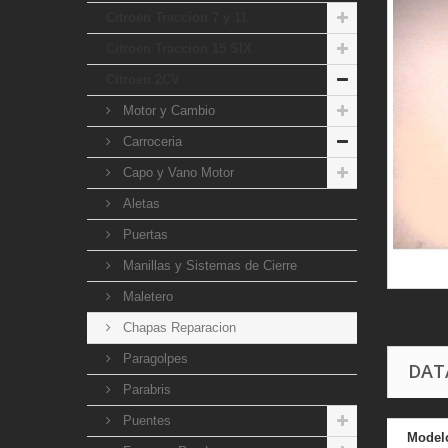
Citroen Traccion 7 y 11
Citroen Traccion 15 SIX
Citroen 2CV
Motor y Cambio
Carroceria
Capo y Vano Motor
Aletas
Puertas
Manillas y Sistemas de Cierre
Maletero
Chapas Reparacion
Paragolpes
DAT
Parabris
Puentes
Model