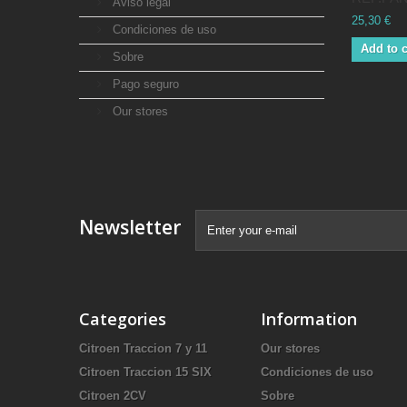
Aviso legal
25,30 €
Condiciones de uso
Add to c
Sobre
Pago seguro
Our stores
Newsletter
Categories
Information
Citroen Traccion 7 y 11
Our stores
Citroen Traccion 15 SIX
Condiciones de uso
Citroen 2CV
Sobre