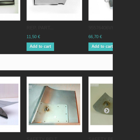
REP. PART...
95576406VH...
11,50 €
66,70 €
Add to cart
Add to cart
.
SAFETY BELT...
SAFETY BELT...