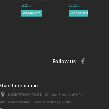
32,20 €
20,12 €
Add to cart
Add to cart
Follow us
Store Information
MUNDOTRACCION S.L., C/ Josep Bonastre nº 5 Pol.
Ind. La Borda 08140 - Caldas de Montbui (España)