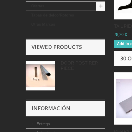
Ofertas
Tapas de delco/Rotores
Otras Marcas
TAIL PI
78,20 €
Add to c
VIEWED PRODUCTS
30 
DOOR POST REP.
PIECE
INFORMACIÓN
Entrega
REP.PAN