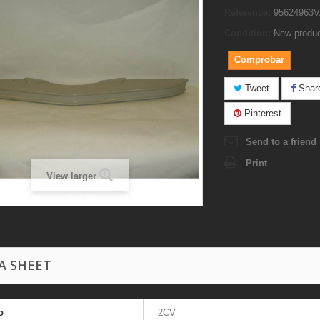
Reference:
95624963
Condition:
New produ
Comprobar
Tweet
Shar
Pinterest
Send to a friend
Print
View larger
A SHEET
o
2CV