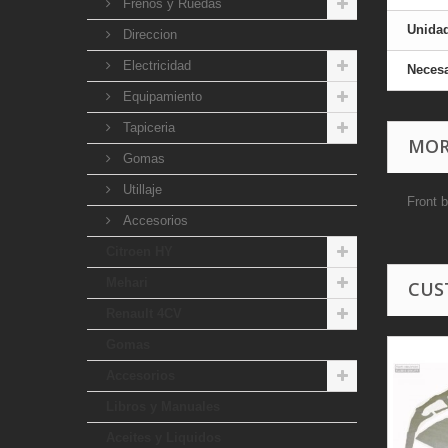
Frenos y Ruedas
Unida
Direccion
Electricidad
Necesa
Equipamiento
Tapiceria
MOR
Gomas
Utillaje
Front 
Accesorios
Citroen HY
Mehari
CUS
Renault 4CV
Gomas
Accesorios
Libros y Manuales
Aceites y Liquidos