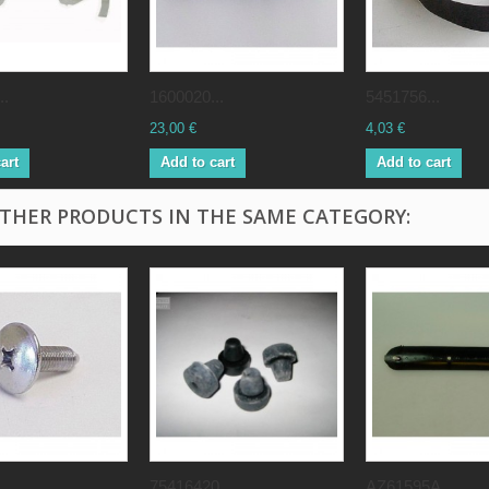
..
1600020...
5451756...
23,00 €
4,03 €
art
Add to cart
Add to cart
OTHER PRODUCTS IN THE SAME CATEGORY:
..
75416420...
AZ61595A...