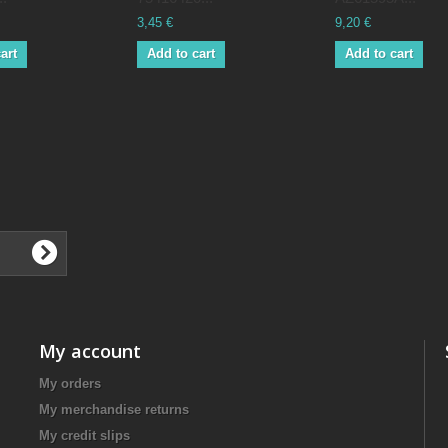
3,45 €
9,20 €
art
Add to cart
Add to cart
My account
My orders
My merchandise returns
My credit slips