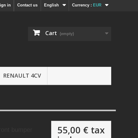
ign in
Contact us
English
Currency :
EUR
Cart
(empty)
RENAULT 4CV
55,00 €
tax
ront bumper