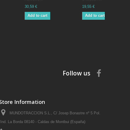
30,59 €
19,55 €
Add to cart
Add to cart
Follow us
Store Information
MUNDOTRACCION S.L., C/ Josep Bonastre nº 5 Pol.
Ind. La Borda 08140 - Caldas de Montbui (España)