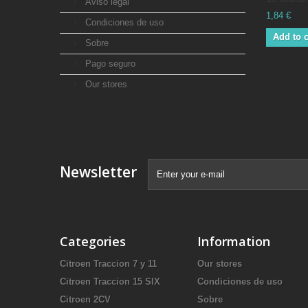
Aviso legal
1,84 €
Condiciones de uso
Add to c
Sobre
Pago seguro
Our stores
Newsletter
Categories
Information
Citroen Traccion 7 y 11
Our stores
Citroen Traccion 15 SIX
Condiciones de uso
Citroen 2CV
Sobre