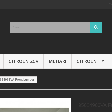
S
CITROEN 2CV
MEHARI
CITROEN HY
624963VA Front bumper
95624963VA F