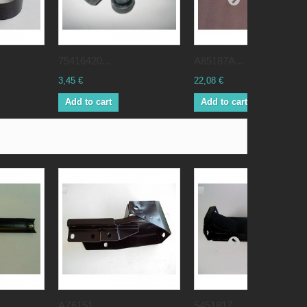
75416420...
A85187A...
3,45 €
22,08 €
Add to cart
Add to cart
AZ6151...
5451817...