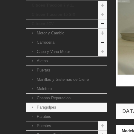
Citroen Traccion 7 y 11
Citroen Traccion 15 SIX
Citroen 2CV
Motor y Cambio
Carroceria
Capo y Vano Motor
Aletas
Puertas
Manillas y Sistemas de Cierre
Maletero
Chapas Reparacion
Paragolpes
DAT
Parabris
Puentes
Model