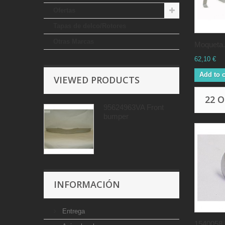
Ofertas
Tapas de delco/Rotores
Otras Marcas
Moqueta.
62,10 €
Add to c
VIEWED PRODUCTS
22 
95624963VA Front
bumper
INFORMACIÓN
Entrega
1540058.