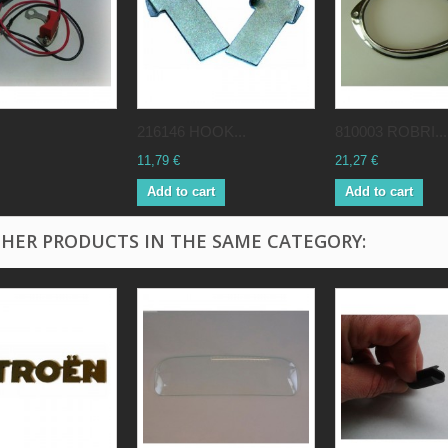
216146 HOOK...
810003 ROBRI...
11,79 €
21,27 €
Add to cart
Add to cart
THER PRODUCTS IN THE SAME CATEGORY: