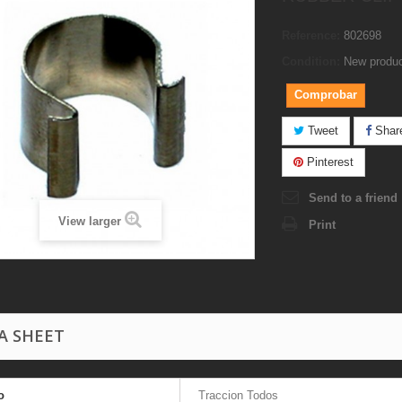
Reference:
802698
Condition:
New produ
Comprobar
Tweet
Shar
Pinterest
Send to a friend
View larger
Print
A SHEET
o
Traccion Todos