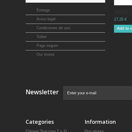
Entrega
320001...
Aviso legal
17,25 €
Condiciones de uso
Add to c
Sobre
Pago seguro
Our stores
Newsletter
Categories
Information
Citroen Traccion 7 y 11
Our stores