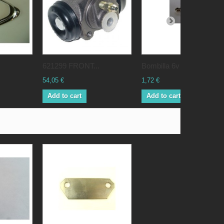
621299 FRONT...
Bombilla 6v 18w
54,05 €
1,72 €
Add to cart
Add to cart