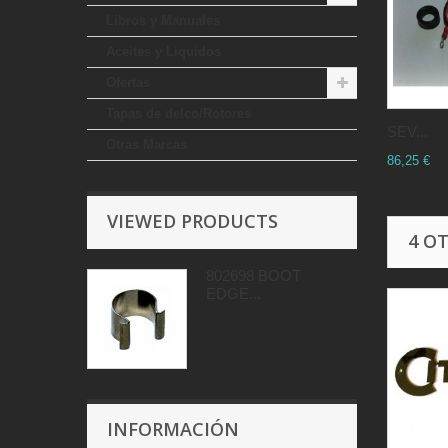
Libros y Manuales
Aceites y Liquidos
Ofertas
Tapas de delco/Rotores
SEV...
Otras Marcas
86,25 €
VIEWED PRODUCTS
4 O
802698 BOOT
EDGE...
INFORMACIÓN