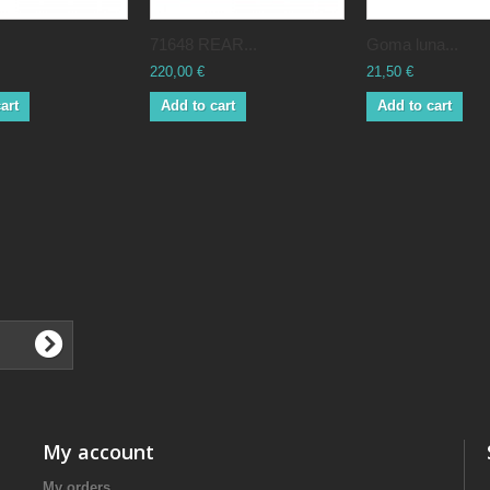
71648 REAR...
Goma luna...
220,00 €
21,50 €
art
Add to cart
Add to cart
My account
My orders