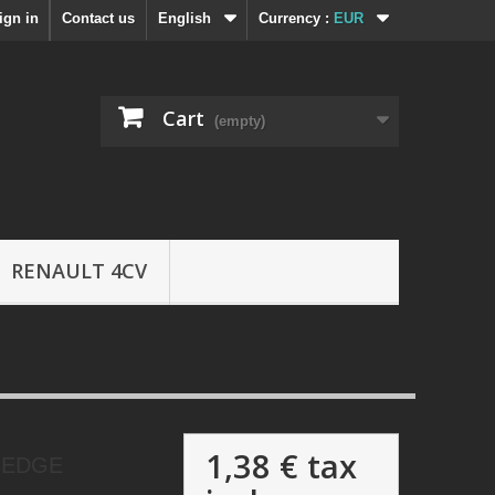
ign in
Contact us
English
Currency :
EUR
Cart
(empty)
RENAULT 4CV
1,38 €
tax
 EDGE