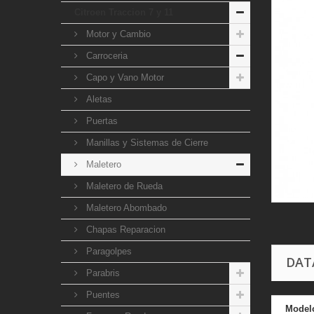
Citroen Traccion 7 y 11
Motor y Cambio
Carroceria
Capo y Vano Motor
Aletas
Puertas
Manillas y Sistemas de Cierre
Maletero
Maletero de Rueda
Maletero Abombado
Chapas Reparacion
Paragolpes
DAT
Parabris
Puentes
Model