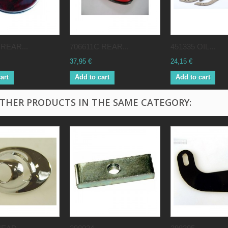
 REAR...
706611C REAR...
451335 OIL...
37,95 €
24,15 €
art
Add to cart
Add to cart
OTHER PRODUCTS IN THE SAME CATEGORY: