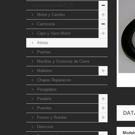
Citroen Traccion 7 y 11
Motor y Cambio
Carroceria
Capo y Vano Motor
Aletas
Puertas
Manillas y Sistemas de Cierre
Maletero
Chapas Reparacion
Paragolpes
Parabris
Puentes
DAT
Frenos y Ruedas
Direccion
Model