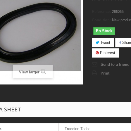
Reference:
298288
Condition:
New produ
En Stock
Tweet
Shar
Pinterest
Send to a friend
View larger
Print
A SHEET
o
Traccion Todos