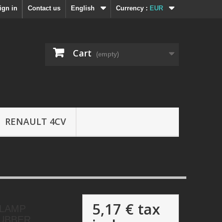
ign in
Contact us
English
Currency :
EUR
Cart
(empty)
RENAULT 4CV
5,17 €
tax
 LAMP
UBBER