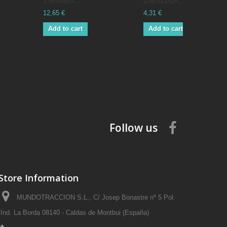
298768/9...
298911/2R...
12,65 €
4,31 €
Add to cart
Add to cart
Follow us
Store Information
MUNDOTRACCION S.L., C/ Josep Bonastre nº 5 Pol.
Ind. La Borda 08140 - Caldas de Montbui (España)