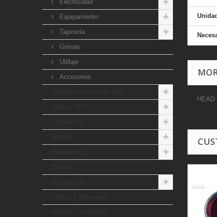
Electricidad
Unida
Equipamiento
Tapiceria
Necesa
Gomas
Utillaje
MOR
Accesorios
Citroen Traccion 15 SIX
HEAD
Citroen 2CV
Citroen HY
Mehari
CUS
Renault 4CV
Gomas
Accesorios
Libros y Manuales
Aceites y Liquidos