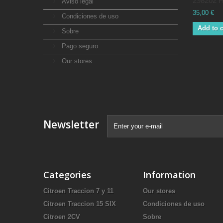
298202 H
Aviso legal
35,00 €
Condiciones de uso
Add to c
Sobre
Pago seguro
Our stores
Newsletter
Categories
Information
Citroen Traccion 7 y 11
Our stores
Citroen Traccion 15 SIX
Condiciones de uso
Citroen 2CV
Sobre