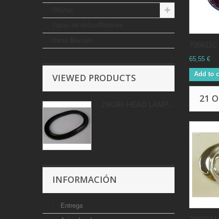
Ofertas
Tapas de delco/Rotores
Otras Marcas
706611C
65,55 €
Add to c
VIEWED PRODUCTS
21 
298288 HEAD LAMP...
INFORMACIÓN
Entrega