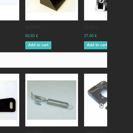
307909...
213113...
60,83 €
27,60 €
Add to cart
Add to cart