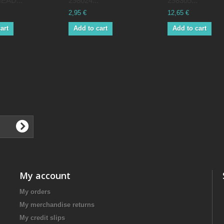
EAD...
298024...
298305...
2,95 €
12,65 €
art
Add to cart
Add to cart
My account
My orders
My merchandise returns
My credit slips