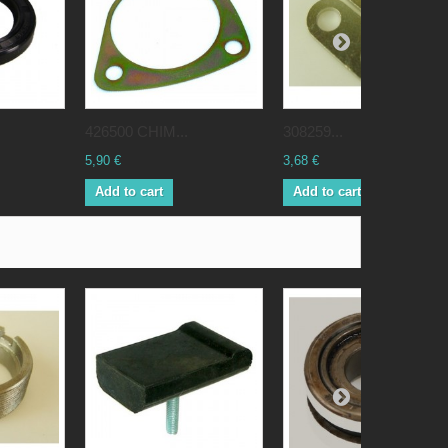
426500 CHIM...
308259...
5,90 €
3,68 €
Add to cart
Add to cart