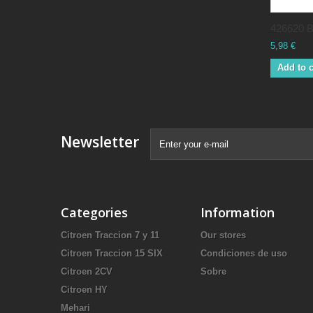
426620 B
5,98 €
Add to c
Newsletter
Categories
Information
Citroen Traccion 7 y 11
Our stores
Citroen Traccion 15 SIX
Condiciones de uso
Citroen 2CV
Sobre
Citroen HY
Mehari