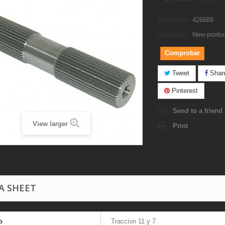
Reference:
426689
Condition:
New produ
Comprobar
Tweet
Shar
Pinterest
Send to a friend
View larger
Print
A SHEET
o
Traccion 11 y 7