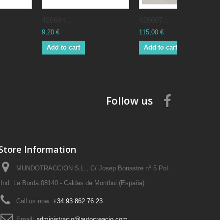
426664...
426607...
9,20 €
115,00 €
Add to cart
Add to cart
Follow us
Store Information
MUNDOTRACCION S.L., C/ Josep Bonastre nº 5 Pol.
Ind. La Borda 08140 - Caldas de Montbui (España)
Call us now:
+34 93 862 76 23
Email:
administracio@autocreacio.com