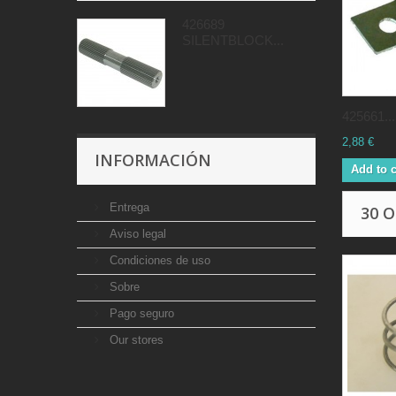
426689
SILENTBLOCK...
425661...
2,88 €
INFORMACIÓN
Add to c
Entrega
30 
Aviso legal
Condiciones de uso
Sobre
Pago seguro
Our stores