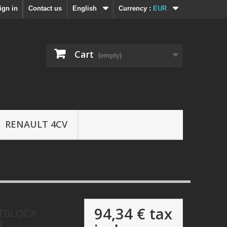
ign in
Contact us
English
Currency :
EUR
Cart
(empty)
RENAULT 4CV
94,34 €
tax
NTBLOCK
T