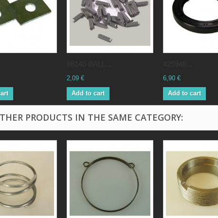
88140 BALL...
425948...
2,09 €
6,90 €
art
Add to cart
Add to cart
OTHER PRODUCTS IN THE SAME CATEGORY: