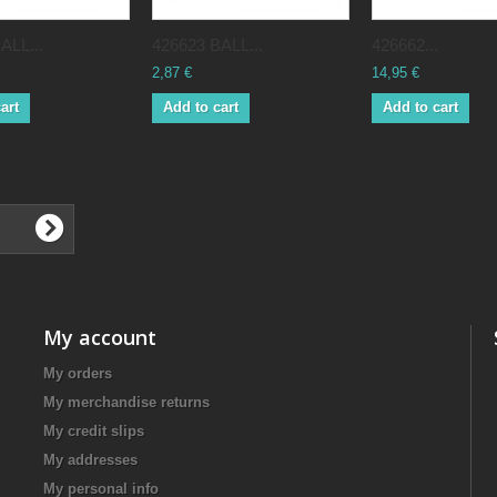
ALL...
426623 BALL...
426662...
2,87 €
14,95 €
art
Add to cart
Add to cart
My account
My orders
My merchandise returns
My credit slips
My addresses
My personal info