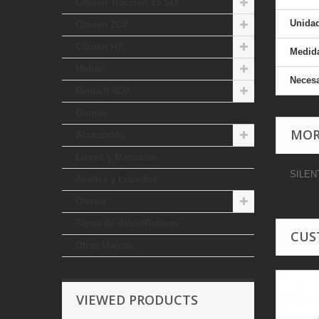
Citroen Traccion 15 SIX
Unida
Citroen 2CV
Citroen HY
Medid
Mehari
Necesa
Renault 4CV
Gomas
MOR
Accesorios
Libros y Manuales
SILEN
Aceites y Liquidos
Ofertas
Tapas de delco/Rotores
CUS
Otras Marcas
VIEWED PRODUCTS