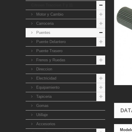
Citroen Traccion 7 y 11
Motor y Cambio
Carroceria
Puentes
Puente Delantero
Puente Trasero
Frenos y Ruedas
Direccion
Electricidad
Equipamiento
Tapiceria
Gomas
DAT
Utillaje
Accesorios
Model