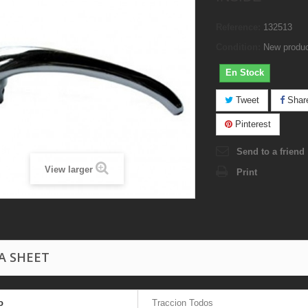
Reference:
132513
Condition:
New produ
En Stock
Tweet
Shar
Pinterest
Send to a friend
View larger
Print
A SHEET
o
Traccion Todos