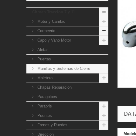
Citroen Traccion 7 y 11
Motor y Cambio
Carroceria
Capo y Vano Motor
Aletas
Puertas
Manillas y Sistemas de Cierre
Maletero
Chapas Reparacion
Paragolpes
Parabris
DAT
Puentes
Frenos y Ruedas
Model
Direccion