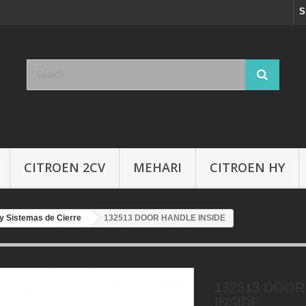
S
CITROEN 2CV
MEHARI
CITROEN HY
 y Sistemas de Cierre
132513 DOOR HANDLE INSIDE
132513 DOOR
INSIDE