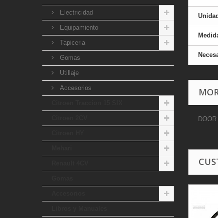
Electricidad
Unida
Equipamiento
Medid
Tapiceria
Necesa
Gomas
Utillaje
Accesorios
MOR
Citroen Traccion 15 SIX
Citroen 2CV
DOOR 
Citroen HY
Mehari
CUS
Renault 4CV
Gomas
Accesorios
Libros y Manuales