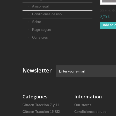
Aviso legal
89303 BO
Condiciones de uso
2,70 €
Sobre
Add to c
Pago seguro
Our stores
Newsletter
Categories
Information
Citroen Traccion 7 y 11
Our stores
Citroen Traccion 15 SIX
Condiciones de uso