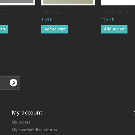
LT...
2516-S30...
215009 DOOR...
1,33 €
11,50 €
art
Add to cart
Add to cart
My account
My orders
My merchandise returns