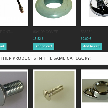
RONT...
804109 COVER...
586354...
15,52 €
69,00 €
art
Add to cart
Add to cart
OTHER PRODUCTS IN THE SAME CATEGORY: