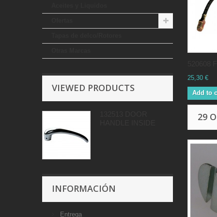
Aceites y Liquidos
Ofertas
Tapas de delco/Rotores
Otras Marcas
520608 F
25,30 €
VIEWED PRODUCTS
Add to c
132513 DOOR
29 
HANDLE INSIDE
INFORMACIÓN
Entrega