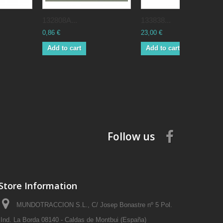
132808A...
133838...
0,86 €
23,00 €
Add to cart
Add to cart
Follow us
Store Information
MUNDOTRACCION S.L., C/ Josep Bonastre nº 5 Pol.
Ind. La Borda 08140 - Caldas de Montbui (España)