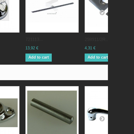
721113...
298911/2R...
13,92 €
4,31 €
Add to cart
Add to cart