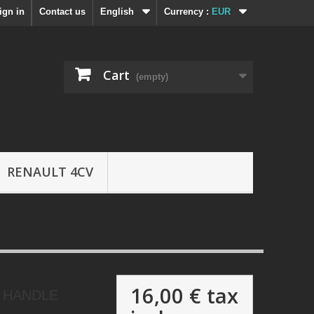
ign in
Contact us
English
Currency :
EUR
Cart
(empty)
RENAULT 4CV
16,00 €
tax
 HANDLE