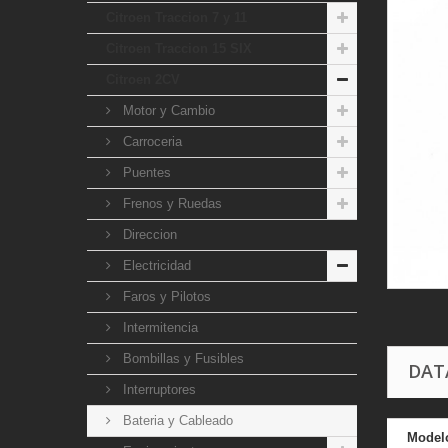
Citroen Traccion 7 y 11
Citroen Traccion 15 SIX
Citroen 2CV
Motor y Cambio
Carroceria
Puentes
Frenos y Ruedas
Direccion
Electricidad
Faros y Pilotos
Intermitencia
Bombillas y Fusibles
DAT
Interruptores
Bateria y Cableado
Model