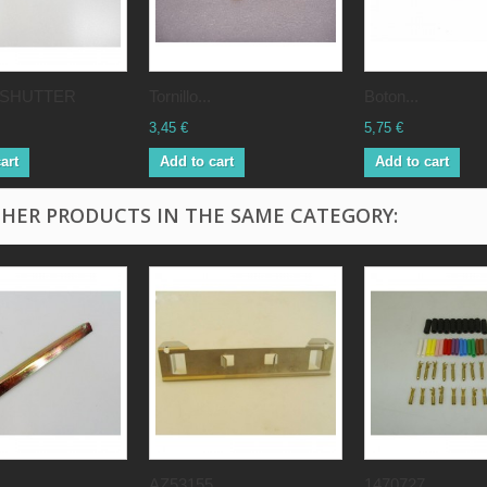
9 SHUTTER
Tornillo...
Boton...
3,45 €
5,75 €
art
Add to cart
Add to cart
THER PRODUCTS IN THE SAME CATEGORY:
..
AZ53155...
1470727...