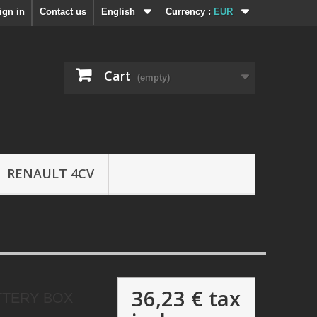
ign in
Contact us
English
Currency :
EUR
Cart
(empty)
RENAULT 4CV
36,23 €
tax
TTERY BOX