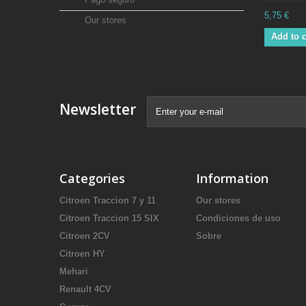
5,75 €
Our stores
Add to c
Newsletter
Categories
Information
Citroen Traccion 7 y 11
Our stores
Citroen Traccion 15 SIX
Condiciones de uso
Citroen 2CV
Sobre
Citroen HY
Mehari
Renault 4CV