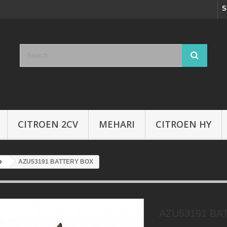
S
CITROEN 2CV
MEHARI
CITROEN HY
o
AZU53191 BATTERY BOX
AZU53191 BA