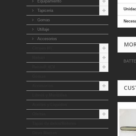
Equipamiento
Unida
Tapiceria
Gomas
Necesa
Utillaje
Accesorios
MOR
Citroen HY
Mehari
BATT
Renault 4CV
Gomas
Accesorios
CUS
Libros y Manuales
Aceites y Liquidos
Ofertas
Tapas de delco/Rotores
Otras Marcas