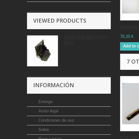
VIEWED PRODUCTS
550317
78,20 €
AZU53191 BATTERY
BOX
Add to c
7 O
INFORMACIÓN
Entrega
Aviso legal
Condiciones de uso
Sobre
AZ53155.
Pago seguro