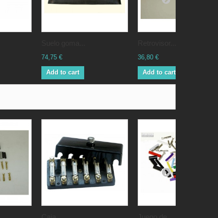
Suelo goma...
Retrovisor...
74,75 €
36,80 €
Add to cart
Add to cart
Caja...
Juego de...