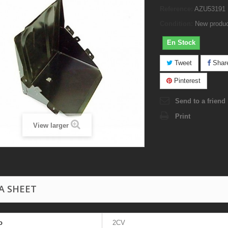
Reference:
AZU53191
Condition:
New produ
En Stock
Tweet
Shar
Pinterest
Send to a friend
Print
View larger
A SHEET
o
2CV