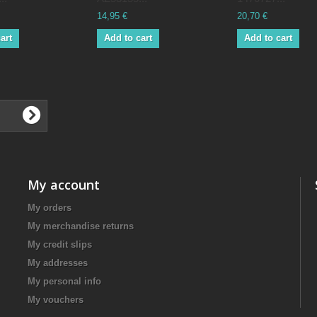
14,95 €
20,70 €
art
Add to cart
Add to cart
My account
My orders
My merchandise returns
My credit slips
My addresses
My personal info
My vouchers