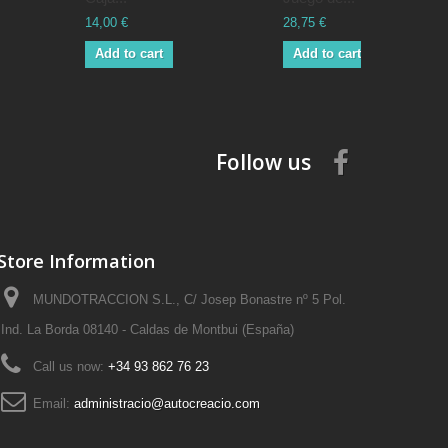
14,00 €
28,75 €
Add to cart
Add to cart
Follow us
Store Information
MUNDOTRACCION S.L., C/ Josep Bonastre nº 5 Pol.
Ind. La Borda 08140 - Caldas de Montbui (España)
Call us now:
+34 93 862 76 23
Email:
administracio@autocreacio.com