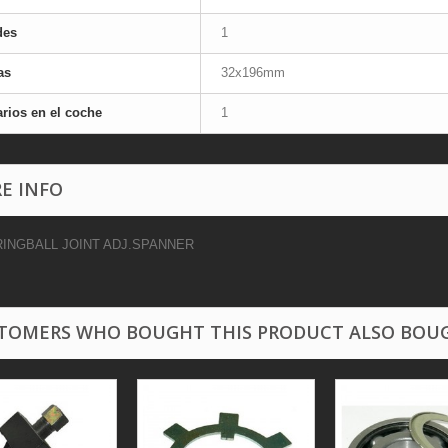
des
1
as
32x196mm
rios en el coche
1
E INFO
INGBALL JOINT ADJ.SPANNER
TOMERS WHO BOUGHT THIS PRODUCT ALSO BOU