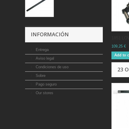
INFORMACIÓN
1851 LO
109,25 €
Entrega
Add to c
Aviso legal
Condiciones de uso
23 
Sobre
Pago seguro
Our stores