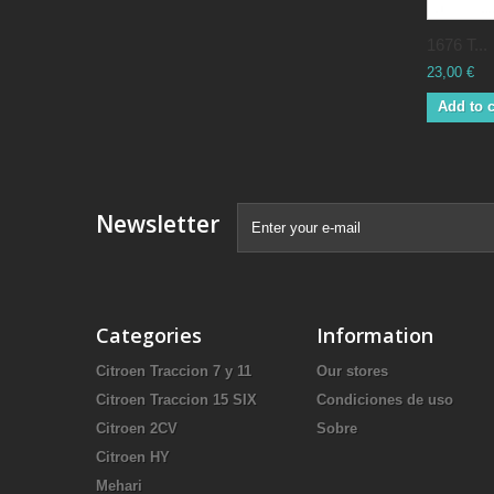
1676 T...
23,00 €
Add to c
Newsletter
Categories
Information
Citroen Traccion 7 y 11
Our stores
Citroen Traccion 15 SIX
Condiciones de uso
Citroen 2CV
Sobre
Citroen HY
Mehari