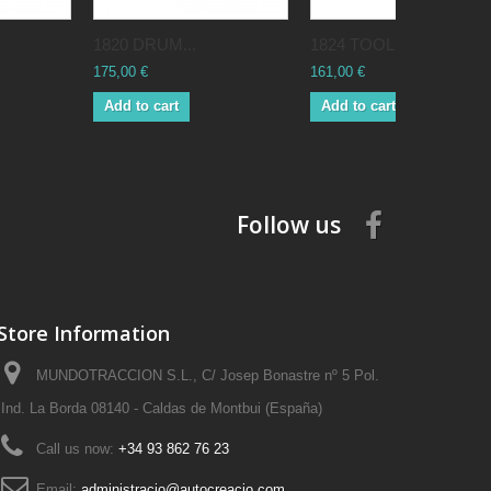
1820 DRUM...
1824 TOOLS...
175,00 €
161,00 €
Add to cart
Add to cart
Follow us
Store Information
MUNDOTRACCION S.L., C/ Josep Bonastre nº 5 Pol.
Ind. La Borda 08140 - Caldas de Montbui (España)
Call us now:
+34 93 862 76 23
Email:
administracio@autocreacio.com