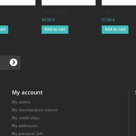
1650 VALVE...
1751...
34,50 €
57,00 €
art
Add to cart
Add to cart
My account
My orders
My merchandise returns
My credit slips
My addresses
My personal info