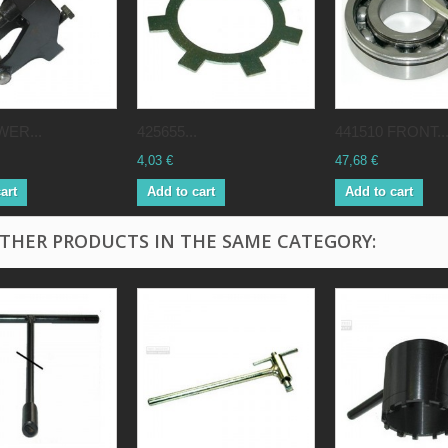
WER...
425655...
441510 FRONT..
4,03 €
47,68 €
art
Add to cart
Add to cart
OTHER PRODUCTS IN THE SAME CATEGORY: