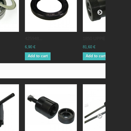
.
425948...
1850 UPPER...
6,90 €
81,60 €
Add to cart
Add to cart