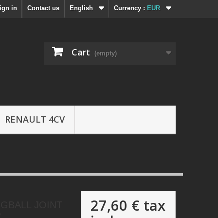
ign in
Contact us
English
Currency :
EUR
Cart
(empty)
RENAULT 4CV
27,60 €
tax
NGBALL JOINT
R