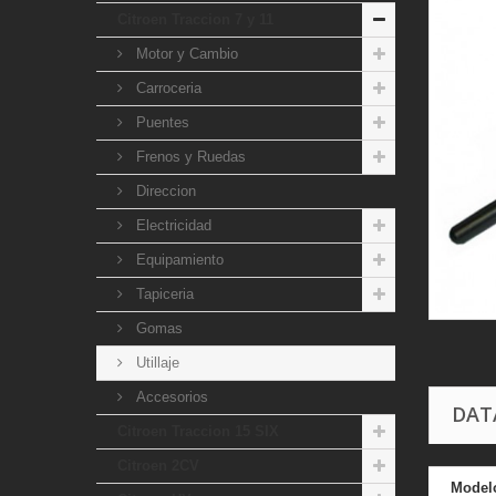
Citroen Traccion 7 y 11
Motor y Cambio
Carroceria
Puentes
Frenos y Ruedas
Direccion
Electricidad
Equipamiento
Tapiceria
Gomas
Utillaje
Accesorios
DAT
Citroen Traccion 15 SIX
Citroen 2CV
Model