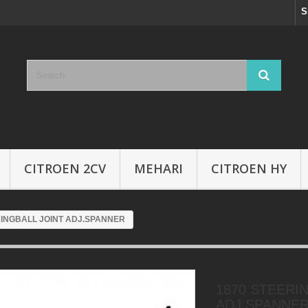
S
CITROEN 2CV
MEHARI
CITROEN HY
RINGBALL JOINT ADJ.SPANNER
1870 STEERI
ADJ.SPANNE