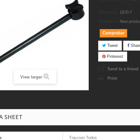
Reference:
1870-T
Condition:
New produ
Comprobar
Tweet
Shar
Pinterest
Send to a friend
View larger
Print
A SHEET
o
Traccion Todos