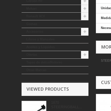
Citroen HY
Unida
Mehari
Renault 4CV
Medid
Gomas
Necesa
Accesorios
Libros y Manuales
MOR
Aceites y Liquidos
Ofertas
STEER
Tapas de delco/Rotores
Otras Marcas
CUS
VIEWED PRODUCTS
1870
STEERINGBALL...