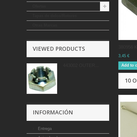
Ofertas
Tapas de delco/Rotores
Otras Marcas
380956 K
VIEWED PRODUCTS
3,45 €
443002 OUTER...
Add to c
10 
INFORMACIÓN
Entrega