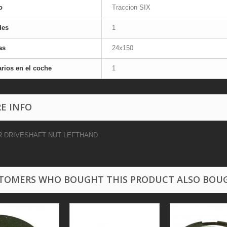
o
Traccion SIX
des
1
as
24x150
rios en el coche
1
E INFO
 DRIVESHAFT NUT LEFTHAND
TOMERS WHO BOUGHT THIS PRODUCT ALSO BOU