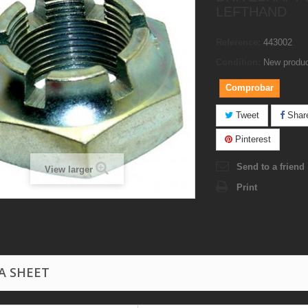
LEFTHAND
Reference:
443002
Condition:
New produ
Comprobar
Tweet
Shar
Pinterest
Send to a friend
View larger
Print
A SHEET