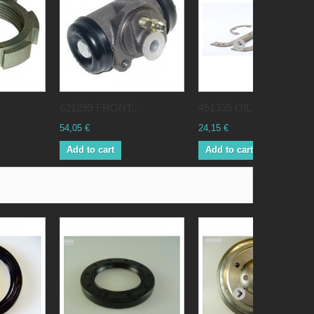
621299 FRONT...
451335 OIL...
54,05 €
24,15 €
Add to cart
Add to cart