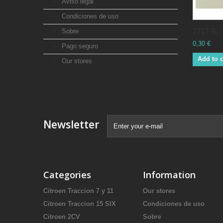
Aviso legal
Condiciones de uso
2717-S...
Sobre
0,30 €
Pago seguro
Add to c
Our stores
Newsletter
Categories
Information
Citroen Traccion 7 y 11
Our stores
Citroen Traccion 15 SIX
Condiciones de uso
Citroen 2CV
Sobre