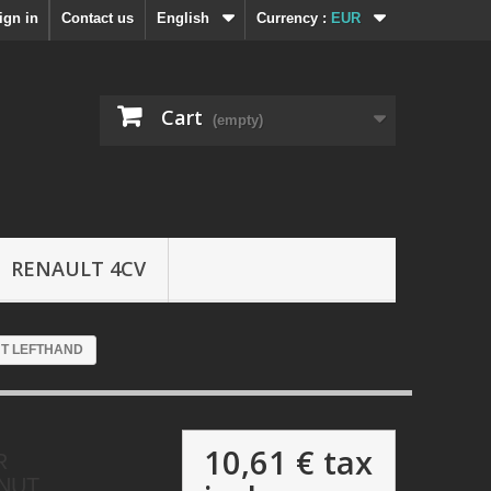
ign in
Contact us
English
Currency :
EUR
Cart
(empty)
RENAULT 4CV
UT LEFTHAND
10,61 €
tax
R
NUT