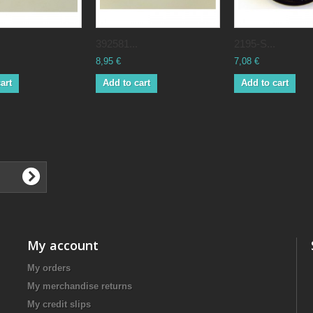
392581...
2195-S...
8,95 €
7,08 €
art
Add to cart
Add to cart
My account
My orders
My merchandise returns
My credit slips