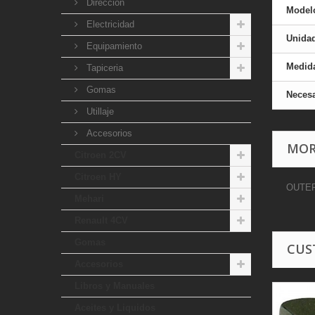
Direccion
Model
Electricidad
Unida
Equipamiento
Medid
Tapiceria
Gomas
Necesa
Utillaje
Accesorios
MOR
Citroen 2CV
Citroen HY
OUTER
Mehari
Renault 4CV
Gomas
CUS
Accesorios
Libros y Manuales
Aceites y Liquidos