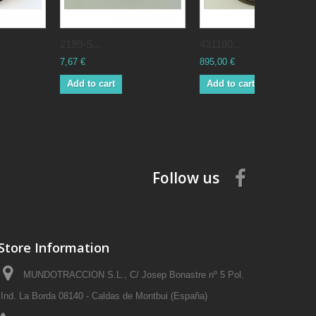
2199-S...
431180...
7,67 €
895,00 €
Add to cart
Add to cart
Follow us
Store Information
MUNDOTRACCION S.L., C/ Josep Bonastre nº 5 Pol.
Ind. La Borda 08140 - Caldas de Montbui (España)