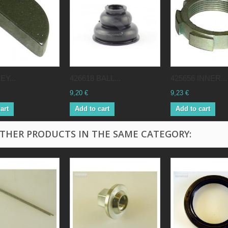
EY...
426618 BALL...
425656 INNER...
9,20 €
9,23 €
art
Add to cart
Add to cart
OTHER PRODUCTS IN THE SAME CATEGORY: