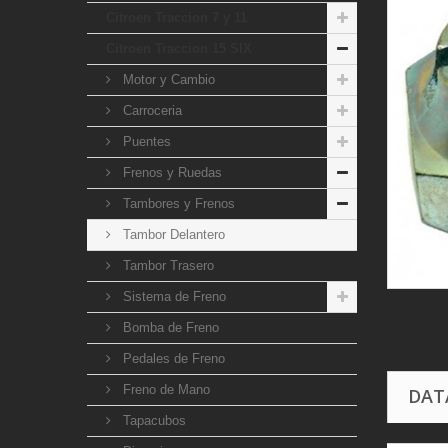
Citroen Traccion 7 y 11
Citroen Traccion 15 SIX
Motor y Cambio
Carroceria
Puentes
Frenos y Ruedas
Tambores y Frenos
Tambor Delantero
Tambor Trasero
Sistema de Freno
Bomba de Freno
Pedales de Freno
Freno de Mano
DAT
Tapacubos