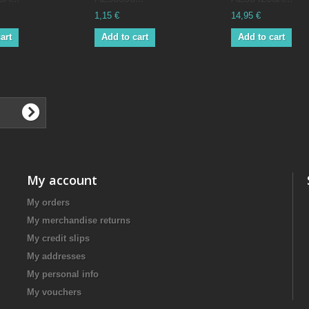
1,15 €
14,95 €
art
Add to cart
Add to cart
My account
My orders
My merchandise returns
My credit slips
My addresses
My personal info
My vouchers