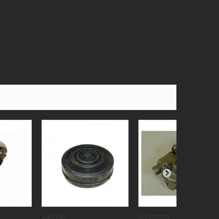
A45397...
95570978...