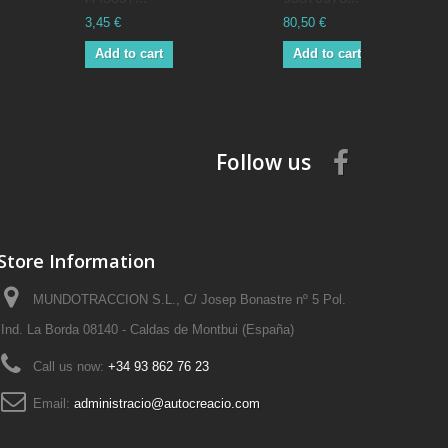
3,45 €
80,50 €
Add to cart
Add to cart
Follow us
Store Information
MUNDOTRACCION S.L., C/ Josep Bonastre nº 5 Pol.
Ind. La Borda 08140 - Caldas de Montbui (España)
Call us now:
+34 93 862 76 23
Email:
administracio@autocreacio.com