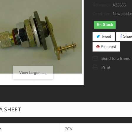
Reference:
AZ5655
Condition:
New produ
En Stock
Tweet
Shar
Pinterest
Send to a friend
Print
View larger
A SHEET
o
2CV