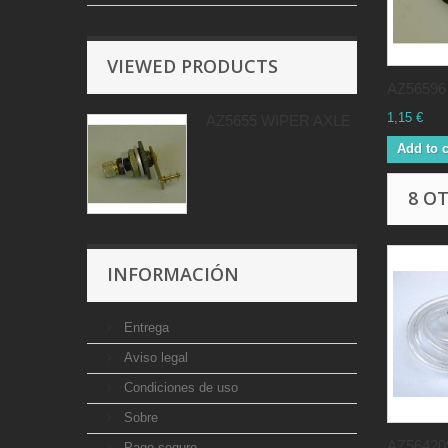
VIEWED PRODUCTS
AZ56596 
1,15 €
AZ5655 WIPER AXLE
Add to c
8 O
INFORMACIÓN
Entrega
Aviso legal
Condiciones de uso
Sobre
AZ564209
Pago seguro