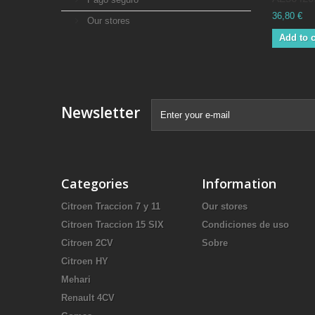
36,80 €
Our stores
Add to c
Newsletter
Categories
Information
Citroen Traccion 7 y 11
Our stores
Citroen Traccion 15 SIX
Condiciones de uso
Citroen 2CV
Sobre
Citroen HY
Mehari
Renault 4CV