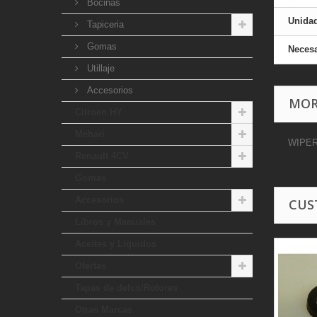
Bocinas
Unida
Tapiceria
Gomas
Necesa
Utillaje
Accesorios
MOR
Citroen HY
Mehari
WIPER
Renault 4CV
Gomas
Accesorios
CUS
Libros y Manuales
Aceites y Liquidos
Ofertas
Tapas de delco/Rotores
Otras Marcas