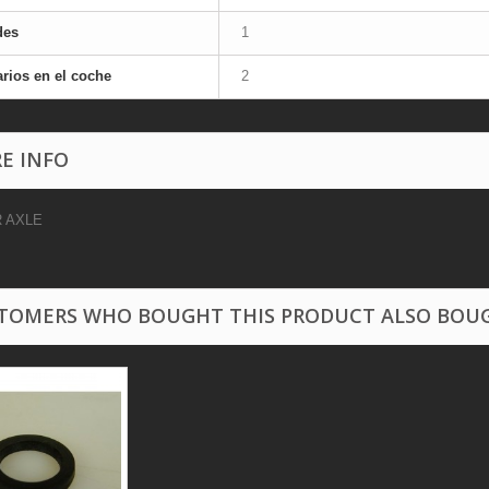
des
1
rios en el coche
2
E INFO
 AXLE
TOMERS WHO BOUGHT THIS PRODUCT ALSO BOU