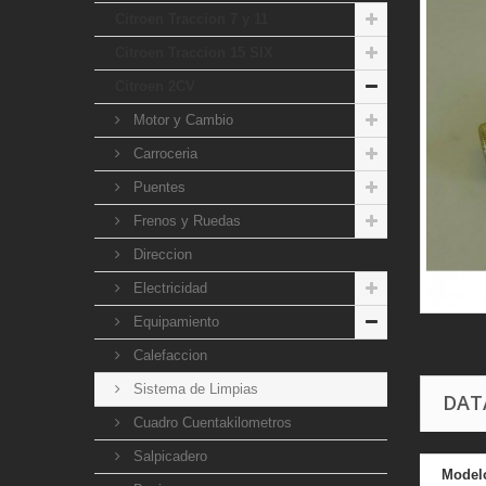
Citroen Traccion 7 y 11
Citroen Traccion 15 SIX
Citroen 2CV
Motor y Cambio
Carroceria
Puentes
Frenos y Ruedas
Direccion
Electricidad
Equipamiento
Calefaccion
Sistema de Limpias
DAT
Cuadro Cuentakilometros
Salpicadero
Model