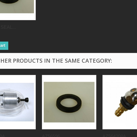
SEAL...
art
THER PRODUCTS IN THE SAME CATEGORY:
A...
AZ56596...
AZ564208A...