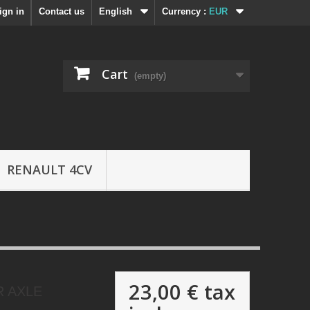
ign in
Contact us
English
Currency :
EUR
Cart
(empty)
RENAULT 4CV
23,00 €
tax
R AXLE