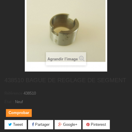
Agrandir l'image
438510 BAGUE DE REGLAGE DE SEGMENT
Référence
438510
État :
Neuf
Comprobar
Tweet
Partager
Google+
Pinterest