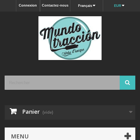
Connexion
Contactez-nous
Français
EUR
Panier
(vide)
MENU