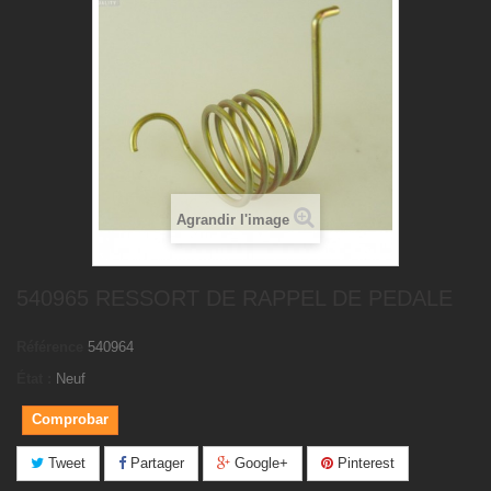
Agrandir l'image
540965 RESSORT DE RAPPEL DE PEDALE
Référence
540964
État :
Neuf
Comprobar
Tweet
Partager
Google+
Pinterest