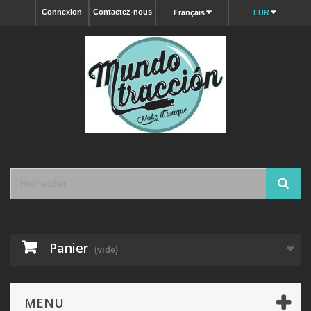
Connexion
Contactez-nous
Français
EUR
Panier
(vide)
MENU