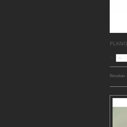
PLANO
Tri
--
Résultats 