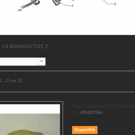
 24 MANGUITOS 2
1 - 12 sur 12.
Tapon radiador DS Inyeccio
Ref.
6D5428759A
Disponible