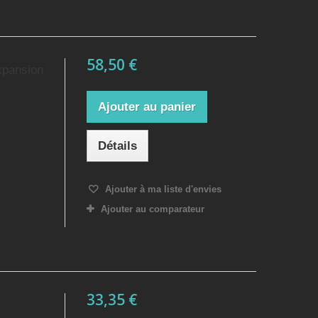
58,50 €
xpansion
Ajouter au panier
Détails
Ajouter à ma liste d'envies
Ajouter au comparateur
33,35 €