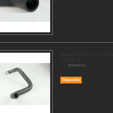
Manguito inferior vaso expa
DS Ant. 1972
Ref.
2D5415547S
Disponible