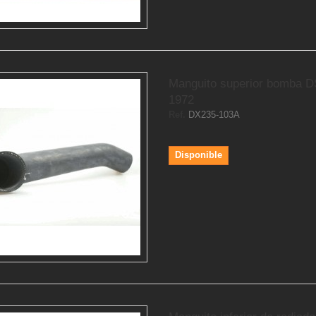
Manguito superior bomba D
1972
Ref.
DX235-103A
Disponible