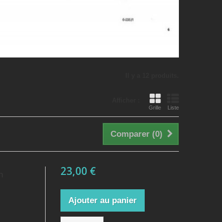
Il y a 12 produits.
Afficher :
Grille
Liste
Comparer (
0
)
23,00 €
n
Ajouter au panier