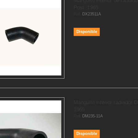
Manguito inferior de radiad
Post. 1965
Ref.
DX23511A
Disponible
Manguito inferior radiador D
1965
Ref.
DM235-11A
Disponible