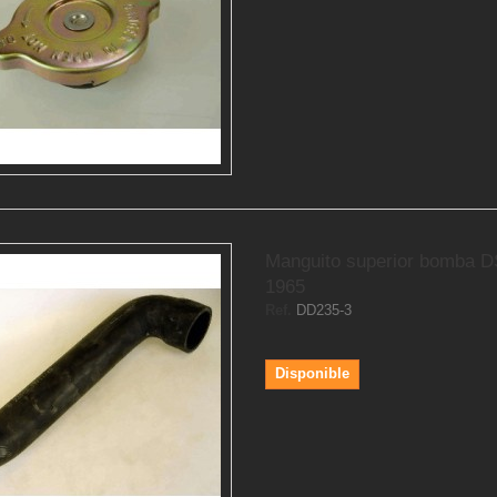
Manguito superior bomba D
1965
Ref.
DD235-3
Disponible