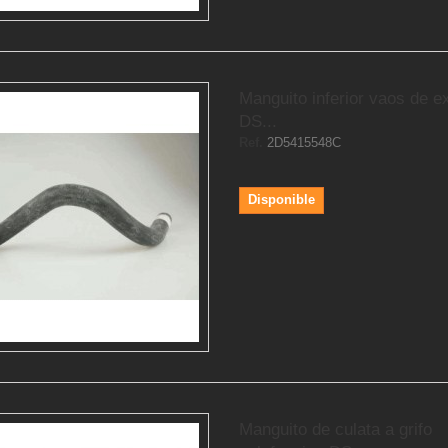
Manguito inferior vaos de e
DS...
Ref.
2D5415548C
Disponible
Manguito de culata a grifo