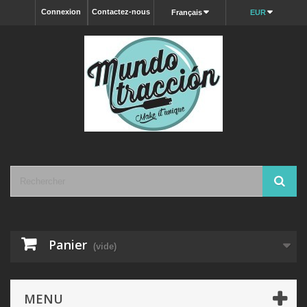
Connexion
Contactez-nous
Français
EUR
Panier
(vide)
MENU