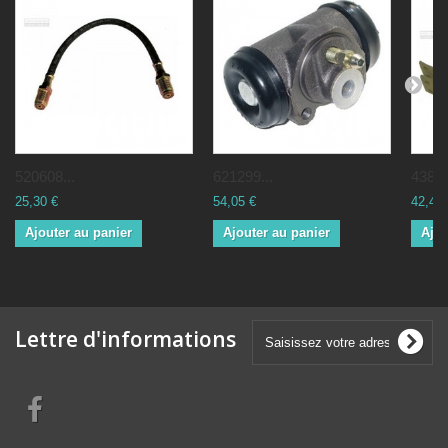
520608...
621299...
43801
25,30 €
54,05 €
42,44 
Ajouter au panier
Ajouter au panier
Ajou
Lettre d'informations