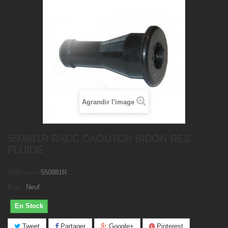
Agrandir l'image
550881R RACC CAOUTCH BIDON RES
FLUIDE
Référence
550881R
État :
Neuf
En Stock
Tweet
Partager
Google+
Pinterest