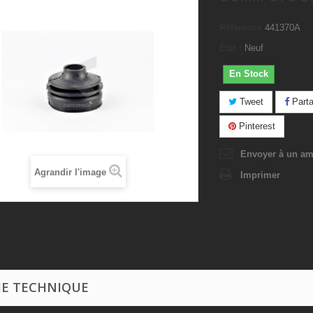
Référence
441370A
État :
Neuf
En Stock
Tweet
Parta
Pinterest
Envoyer à un am
Agrandir l'image
Imprimer
HE TECHNIQUE