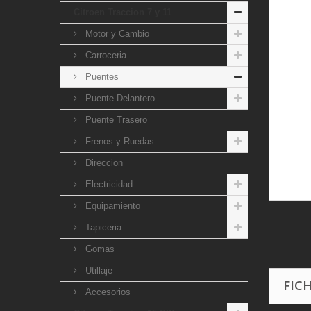
Citroen Traccion 7 y 11
Motor y Cambio
Carroceria
Puentes
Puente Delantero
Puente Trasero
Frenos y Ruedas
Direccion
Electricidad
Equipamiento
Tapiceria
Gomas
Utillaje
FIC
Accesorios