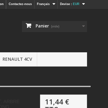
ion
Contactez-nous
Français
Devise :
EUR
Panier
(vide)
RENAULT 4CV
11,44 €
T. ARBRE
ONG