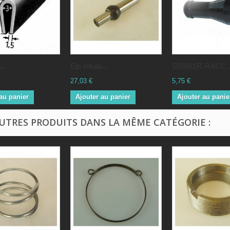
..
Eje rótula...
550881R RACC..
27,03 €
5,75 €
au panier
Ajouter au panier
Ajouter au panie
AUTRES PRODUITS DANS LA MÊME CATÉGORIE :