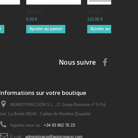
426664...
426607...
9,20 €
115,00 €
r
Ajouter au panier
Ajouter au panier
Nous suivre
Informations sur votre boutique
MUNDOTRACCION S.L., C/ Josep Bonastre nº 5 Pol.
Ind. La Borda 08140 - Caldas de Montbui (España)
Appelez-nous au :
+34 93 862 76 23
E-mail :
administracio@autocreacio.com