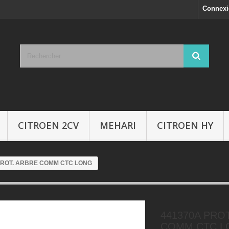
Connex
CITROEN 2CV
MEHARI
CITROEN HY
PROT. ARBRE COMM CTC LONG
441370A PRO
COMM CTC L