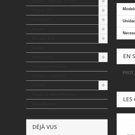
Citroen Traccion 15 SIX
Model
Citroen 2CV
Citroen HY
Unida
Mehari
Necesa
Renault 4CV
Gomas
EN 
Accesorios
Libros y Manuales
PROT.
Aceites y Liquidos
Ofertas
Tapas de delco/Rotores
LES
Otras Marcas
DÉJÀ VUS