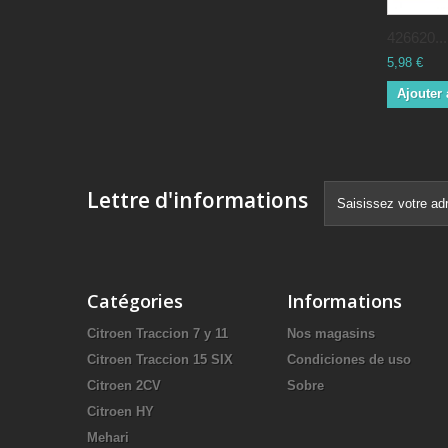
426620...
5,98 €
Ajouter 
Lettre d'informations
Catégories
Informations
Citroen Traccion 7 y 11
Nos magasins
Citroen Traccion 15 SIX
Condiciones de uso
Citroen 2CV
Sobre
Citroen HY
Mehari