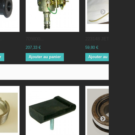
.
709800...
223148 JET...
207,33 €
59,80 €
r
Ajouter au panier
Ajouter au panier