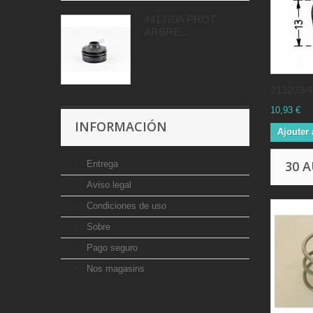
441370A PROT.
ARBRE...
213203/4.
10,93 €
INFORMACIÓN
Ajouter 
30 
Entrega
Aviso legal
Condiciones de uso
Sobre
Pago seguro
Nos magasins