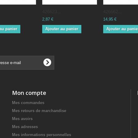
426623...
426662...
2,87 €
14,95 €
au panier
Ajouter au panier
Ajouter au panie
Mon compte
Mes commandes
Mes retours de marchandise
Mes avoirs
Mes adresses
Mes informations personnelles