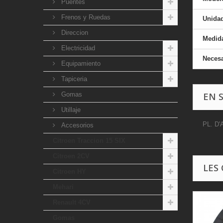
Puentes
Frenos y Ruedas
Unida
Direccion
Medid
Electricidad
Necesa
Equipamiento
Tapiceria
Gomas
EN 
Utillaje
PL. D
Accesorios
Citroen Traccion 15 SIX
Citroen 2CV
LES
Citroen HY
Mehari
Renault 4CV
Gomas