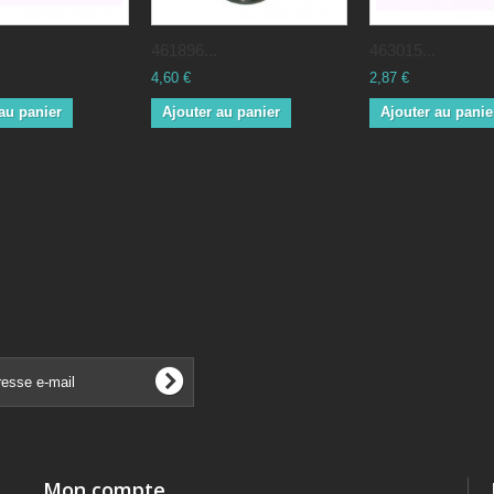
461896...
463015...
4,60 €
2,87 €
au panier
Ajouter au panier
Ajouter au panie
Mon compte