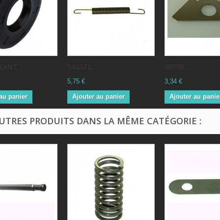
OINT...
543371...
88795...
5,75 €
3,34 €
au panier
Ajouter au panier
Ajouter au panie
AUTRES PRODUITS DANS LA MÊME CATÉGORIE :