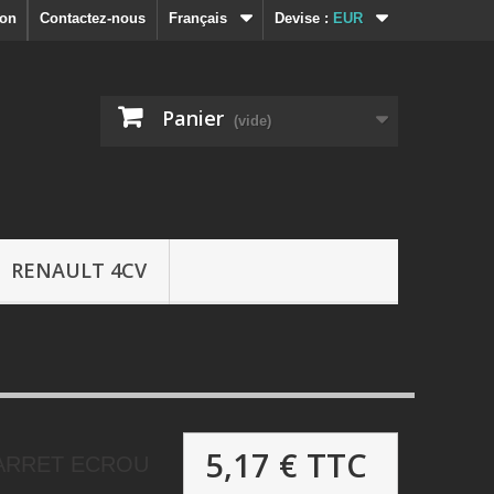
ion
Contactez-nous
Français
Devise :
EUR
Panier
(vide)
RENAULT 4CV
5,17 €
TTC
D'ARRET ECROU