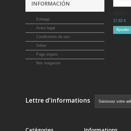
INFORMACIÓN
461847...
Entrega
17,82 €
Aviso legal
Ajouter 
Condiciones de uso
Sobre
Pago seguro
Nos magasins
Lettre d'informations
Catégories
Informations