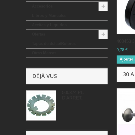
Accesorios
Libros y Manuales
Aceites y Liquidos
Ofertas
408453 J
Tapas de delco/Rotores
9,78 €
Otras Marcas
Ajouter 
30 
DÉJÀ VUS
500374 PL.
D'ARRET...