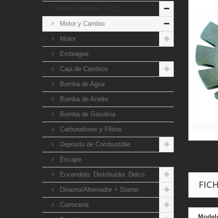
Citroen Traccion 7 y 11
Motor y Cambio
Motor
Embrague
Caja de Cambios
Bomba de Agua
Bomba de Aceite
Bomba de Gasolina
Carburadores y Filtros
Deposito de Combustible
Escape
Encendido, Distribuidor, Delco
FIC
Dinamo/Alternador + Starter
Carroceria
Model