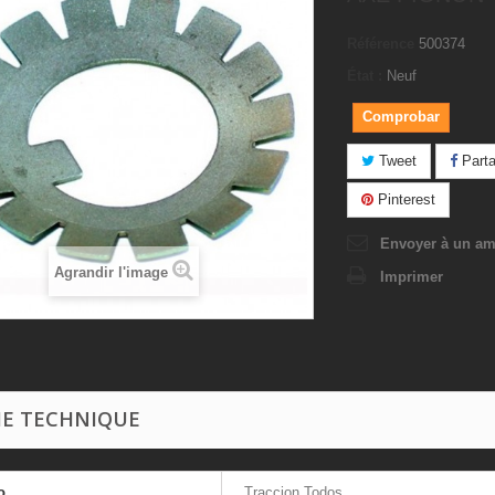
Référence
500374
État :
Neuf
Comprobar
Tweet
Parta
Pinterest
Envoyer à un am
Agrandir l'image
Imprimer
HE TECHNIQUE
o
Traccion Todos