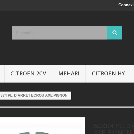
Connex
CITROEN 2CV
MEHARI
CITROEN HY
0374 PL. D'ARRET ECROU AXE PIGNON
500374 PL. 
AXE PIGNON