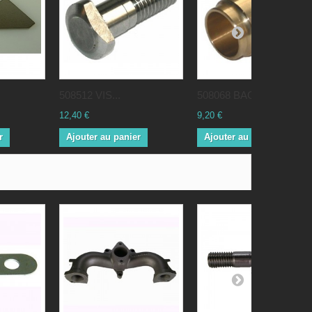
508512 VIS...
508068 BAGUE...
12,40 €
9,20 €
r
Ajouter au panier
Ajouter au panier