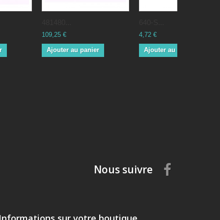
481480...
640-S...
109,25 €
4,72 €
r
Ajouter au panier
Ajouter au panier
Nous suivre
Informations sur votre boutique