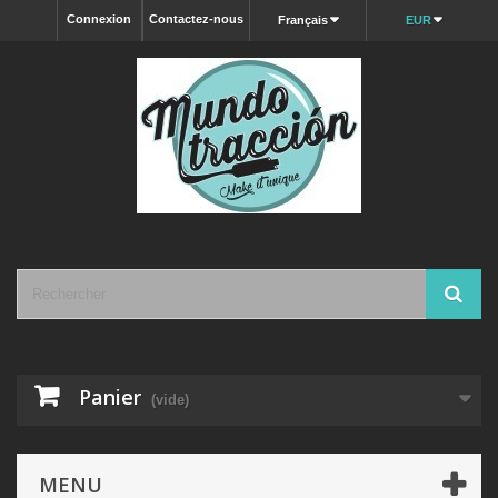
Connexion
Contactez-nous
Français
EUR
Panier
(vide)
MENU