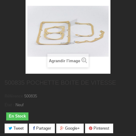
Agrandir l'image
500835 POCHETTE BOITE DE VITESSE
Référence
500835
État :
Neuf
En Stock
Tweet
Partager
Google+
Pinterest