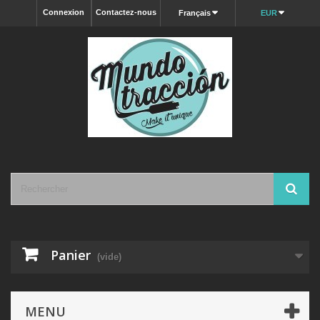
Connexion
Contactez-nous
Français
EUR
Panier
(vide)
MENU