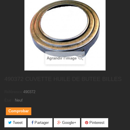
Agrandir l'image
490372 CUVETTE HUILE DE BUTEE BILLES
Référence
490372
État :
Neuf
Comprobar
Tweet
Partager
Google+
Pinterest