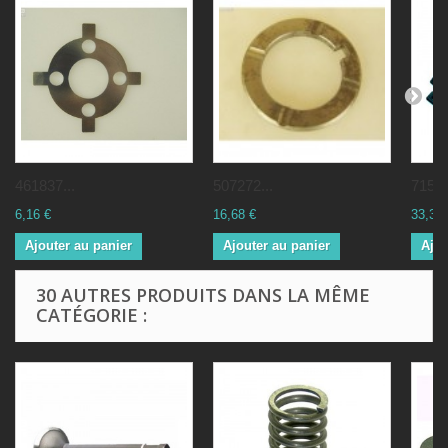
461837...
507272...
71502
6,16 €
16,68 €
33,35 
Ajouter au panier
Ajouter au panier
Ajou
30 AUTRES PRODUITS DANS LA MÊME
CATÉGORIE :