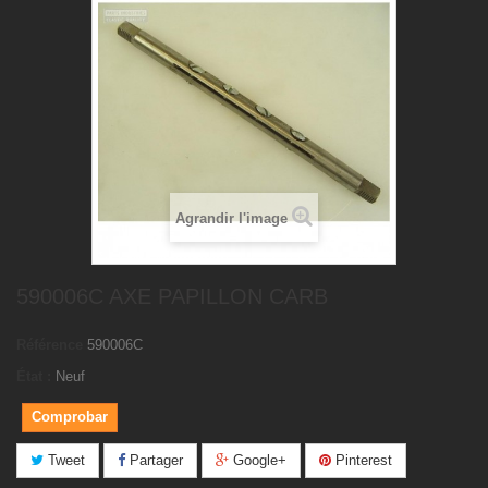
Agrandir l'image
590006C AXE PAPILLON CARB
Référence
590006C
État :
Neuf
Comprobar
Tweet
Partager
Google+
Pinterest