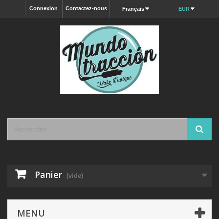
Connexion
Contactez-nous
Français
EUR
Panier
(vide)
MENU