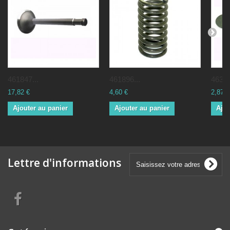
461847...
461896...
46301
17,82 €
4,60 €
2,87 €
Ajouter au panier
Ajouter au panier
Ajou
Lettre d'informations