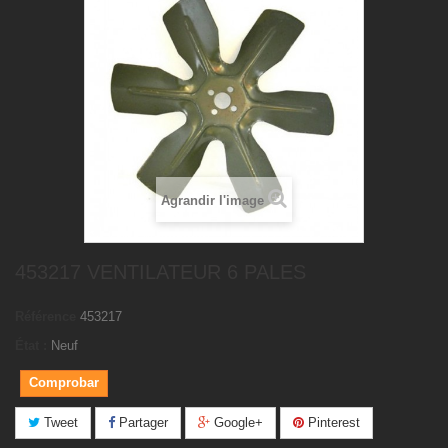
Agrandir l'image
453217 VENTILATEUR 6 PALES
Référence
453217
État :
Neuf
Comprobar
Tweet
Partager
Google+
Pinterest