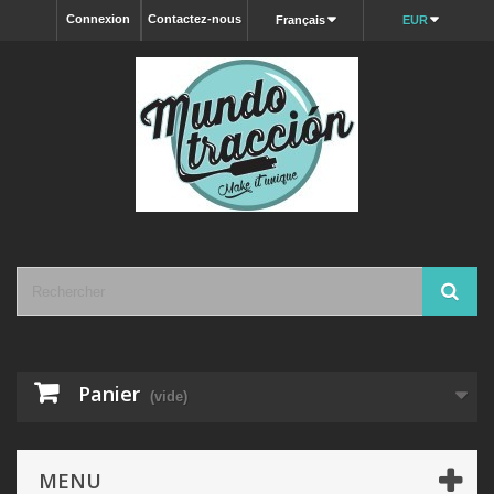
Connexion
Contactez-nous
Français
EUR
Panier
(vide)
MENU