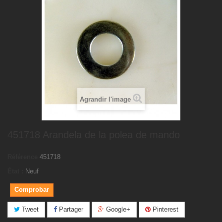
Agrandir l'image
451718 Arandela de la polea de mando
Référence
451718
État :
Neuf
Comprobar
Tweet
Partager
Google+
Pinterest