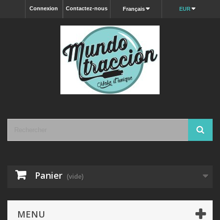
Connexion
Contactez-nous
Français
EUR
Panier
(vide)
MENU