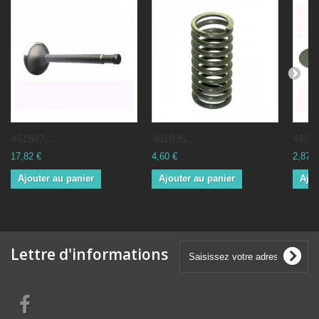
461847...
461896...
46301
17,82 €
4,60 €
2,87 €
Ajouter au panier
Ajouter au panier
Ajou
Lettre d'informations