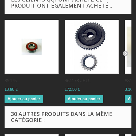
PRODUIT ONT ÉGALEMENT ACHETÉ...
89475...
461178 JEU...
88169
18,98 €
172,50 €
3,16 €
Ajouter au panier
Ajouter au panier
Ajou
30 AUTRES PRODUITS DANS LA MÊME
CATÉGORIE :