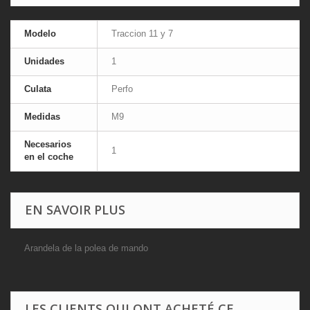
Modelo
Traccion 11 y 7
Unidades
1
Culata
Perfo
Medidas
M9
Necesarios
1
en el coche
EN SAVOIR PLUS
Arandela de la polea de mando
LES CLIENTS QUI ONT ACHETÉ CE