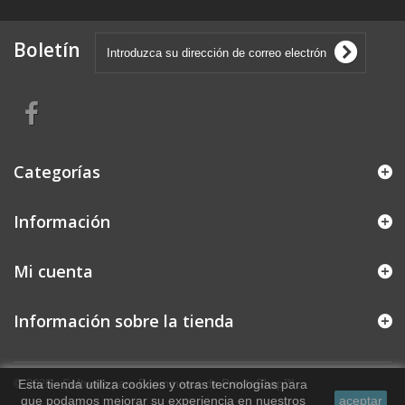
Boletín
Categorías
Información
Mi cuenta
Información sobre la tienda
© 2026 - Software para Ecommerce de PrestaShop™
Esta tienda utiliza cookies y otras tecnologías para
que podamos mejorar su experiencia en nuestros
aceptar